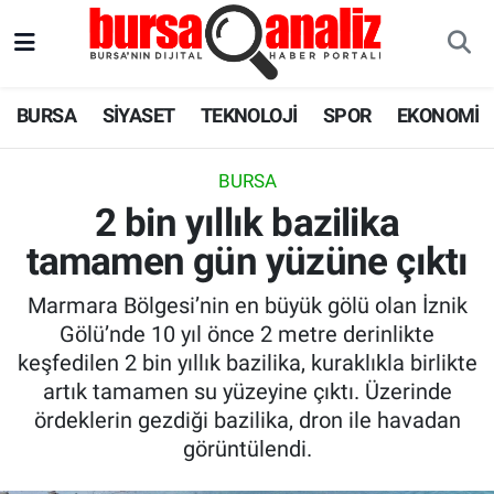
BURSA
Nöbetçi Eczaneler
BURSA
SİYASET
TEKNOLOJİ
SPOR
EKONOMİ
SİYASET
Hava Durumu
BURSA
TEKNOLOJİ
Trafik Durumu
2 bin yıllık bazilika
tamamen gün yüzüne çıktı
SPOR
Süper Lig Puan Durumu ve Fikstür
Marmara Bölgesi’nin en büyük gölü olan İznik
EKONOMİ
Tüm Manşetler
Gölü’nde 10 yıl önce 2 metre derinlikte
keşfedilen 2 bin yıllık bazilika, kuraklıkla birlikte
SAĞLIK
Son Dakika Haberleri
artık tamamen su yüzeyine çıktı. Üzerinde
ördeklerin gezdiği bazilika, dron ile havadan
ASTROLOJİ
Haber Arşivi
görüntülendi.
BLOG