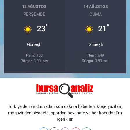
13 AĞUSTOS
14 AĞUSTOS
PERŞEMBE
CUMA
°
°
23
21
Güneşli
Güneşli
Nem: %33
Nem: %49
Rüzgar: 3.00 m/s
Rüzgar: 3.89 m/s
Türkiye'den ve dünyadan son dakika haberleri, köşe yazıları,
magazinden siyasete, spordan seyahate ve her konuda tüm
içerikler.