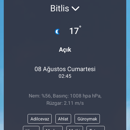
Bitlis
°
17
Açık
08 Ağustos Cumartesi
02:45
Nem: %56, Basınç: 1008 hpa hPa,
Rüzgar: 2.11 m/s
Adilcevaz
Ahlat
Güroymak