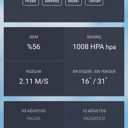
Hizan
Merkez
Mutki
Tatvan
NEM
BASINÇ
%56
1008 HPA
hpa
RÜZGAR
EN DÜŞÜK / EN YÜKSEK
°
°
2.11 M/S
16
/ 31
09 AĞUSTOS
10 AĞUSTOS
PAZAR
PAZARTESI