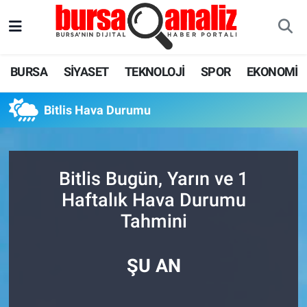
BURSA
Nöbetçi Eczaneler
BURSA
SİYASET
TEKNOLOJİ
SPOR
EKONOMİ
SİYASET
Hava Durumu
Bitlis Hava Durumu
TEKNOLOJİ
Trafik Durumu
SPOR
Süper Lig Puan Durumu ve Fikstür
Bitlis Bugün, Yarın ve 1
EKONOMİ
Tüm Manşetler
Haftalık Hava Durumu
Tahmini
SAĞLIK
Son Dakika Haberleri
ASTROLOJİ
Haber Arşivi
ŞU AN
BLOG