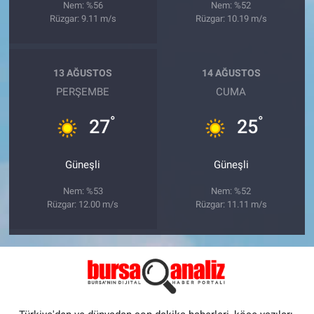
Nem: %56
Nem: %52
Rüzgar: 9.11 m/s
Rüzgar: 10.19 m/s
13 AĞUSTOS
14 AĞUSTOS
PERŞEMBE
CUMA
°
°
27
25
Güneşli
Güneşli
Nem: %53
Nem: %52
Rüzgar: 12.00 m/s
Rüzgar: 11.11 m/s