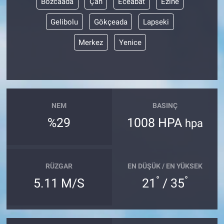
Bozcaada
Çan
Eceabat
Ezine
Gelibolu
Gökçeada
Lapseki
Merkez
Yenice
NEM
BASINÇ
%29
1008 HPA
hpa
RÜZGAR
EN DÜŞÜK / EN YÜKSEK
°
°
5.11 M/S
21
/ 35