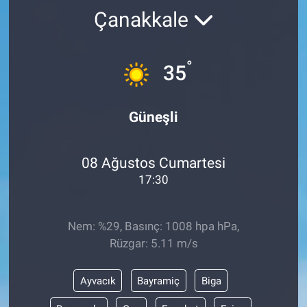
Çanakkale
°
35
Güneşli
08 Ağustos Cumartesi
17:30
Nem: %29, Basınç: 1008 hpa hPa,
Rüzgar: 5.11 m/s
Ayvacık
Bayramiç
Biga