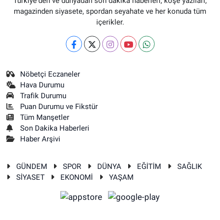
Türkiye'den ve dünyadan son dakika haberleri, köşe yazıları,
magazinden siyasete, spordan seyahate ve her konuda tüm
içerikler.
Nöbetçi Eczaneler
Hava Durumu
Trafik Durumu
Puan Durumu ve Fikstür
Tüm Manşetler
Son Dakika Haberleri
Haber Arşivi
GÜNDEM
SPOR
DÜNYA
EĞİTİM
SAĞLIK
SİYASET
EKONOMİ
YAŞAM