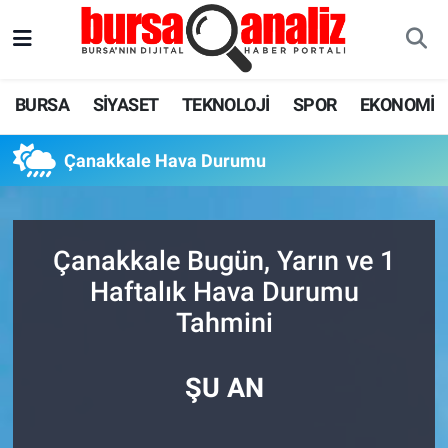
BURSA
Nöbetçi Eczaneler
BURSA
SİYASET
TEKNOLOJİ
SPOR
EKONOMİ
SİYASET
Hava Durumu
Çanakkale Hava Durumu
TEKNOLOJİ
Trafik Durumu
SPOR
Süper Lig Puan Durumu ve Fikstür
Çanakkale Bugün, Yarın ve 1
EKONOMİ
Tüm Manşetler
Haftalık Hava Durumu
Tahmini
SAĞLIK
Son Dakika Haberleri
ASTROLOJİ
Haber Arşivi
ŞU AN
BLOG