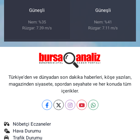
Güneşli
Güneşli
Nem: %35
Nem: %41
Rüzgar: 7.39 m/s
Rüzgar: 7.11 m/s
Türkiye'den ve dünyadan son dakika haberleri, köşe yazıları,
magazinden siyasete, spordan seyahate ve her konuda tüm
içerikler.
Nöbetçi Eczaneler
Hava Durumu
Trafik Durumu