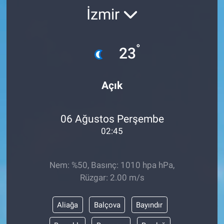
İzmir
°
23
Açık
06 Ağustos Perşembe
02:45
Nem: %50, Basınç: 1010 hpa hPa,
Rüzgar: 2.00 m/s
Aliağa
Balçova
Bayındır