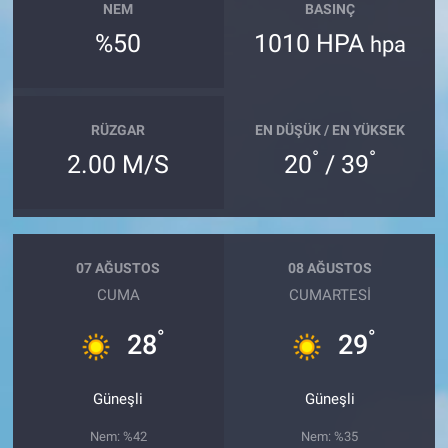
NEM
BASINÇ
%50
1010 HPA
hpa
RÜZGAR
EN DÜŞÜK / EN YÜKSEK
°
°
2.00 M/S
20
/ 39
07 AĞUSTOS
08 AĞUSTOS
CUMA
CUMARTESI
°
°
28
29
Güneşli
Güneşli
Nem: %42
Nem: %35