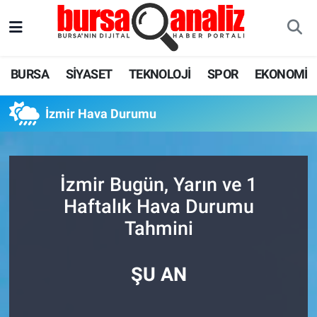
BURSA
Nöbetçi Eczaneler
BURSA
SİYASET
TEKNOLOJİ
SPOR
EKONOMİ
SİYASET
Hava Durumu
İzmir Hava Durumu
TEKNOLOJİ
Trafik Durumu
SPOR
Süper Lig Puan Durumu ve Fikstür
İzmir Bugün, Yarın ve 1
EKONOMİ
Tüm Manşetler
Haftalık Hava Durumu
Tahmini
SAĞLIK
Son Dakika Haberleri
ASTROLOJİ
Haber Arşivi
ŞU AN
BLOG