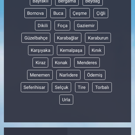
Bayraklı
Bergama
Beydağ
Bornova
Buca
Çeşme
Çiğli
Dikili
Foça
Gaziemir
Güzelbahçe
Karabağlar
Karaburun
Karşıyaka
Kemalpaşa
Kınık
Kiraz
Konak
Menderes
Menemen
Narlıdere
Ödemiş
Seferihisar
Selçuk
Tire
Torbalı
Urla