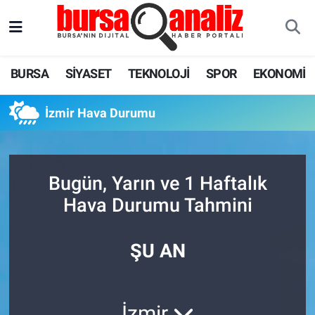
BURSA
Nöbetçi Eczaneler
BURSA
SİYASET
TEKNOLOJİ
SPOR
EKONOMİ
SİYASET
Hava Durumu
İzmir Hava Durumu
TEKNOLOJİ
Trafik Durumu
SPOR
Süper Lig Puan Durumu ve Fikstür
Bugün, Yarın ve 1 Haftalık
EKONOMİ
Tüm Manşetler
Hava Durumu Tahmini
SAĞLIK
Son Dakika Haberleri
ŞU AN
ASTROLOJİ
Haber Arşivi
BLOG
İzmir