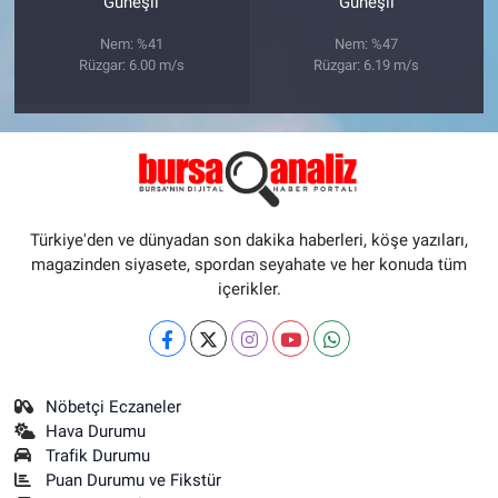
Güneşli
Güneşli
Nem: %41
Nem: %47
Rüzgar: 6.00 m/s
Rüzgar: 6.19 m/s
Türkiye'den ve dünyadan son dakika haberleri, köşe yazıları,
magazinden siyasete, spordan seyahate ve her konuda tüm
içerikler.
Nöbetçi Eczaneler
Hava Durumu
Trafik Durumu
Puan Durumu ve Fikstür