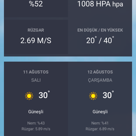
%52
1008 HPA
hpa
RÜZGAR
EN DÜŞÜK / EN YÜKSEK
°
°
2.69 M/S
20
/ 40
11 AĞUSTOS
12 AĞUSTOS
SALI
ÇARŞAMBA
°
°
30
30
Güneşli
Güneşli
Nem: %43
Nem: %41
Rüzgar: 5.89 m/s
Rüzgar: 6.89 m/s