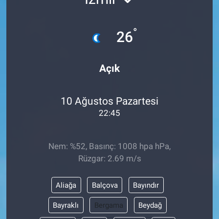
°
26
Açık
10 Ağustos Pazartesi
22:45
Nem: %52, Basınç: 1008 hpa hPa,
Rüzgar: 2.69 m/s
Aliağa
Balçova
Bayındır
Bayraklı
Bergama
Beydağ