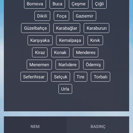
Bornova
Buca
Çeşme
Çiğli
Dikili
Foça
Gaziemir
Güzelbahçe
Karabağlar
Karaburun
Karşıyaka
Kemalpaşa
Kınık
Kiraz
Konak
Menderes
Menemen
Narlıdere
Ödemiş
Seferihisar
Selçuk
Tire
Torbalı
Urla
NEM
BASINÇ