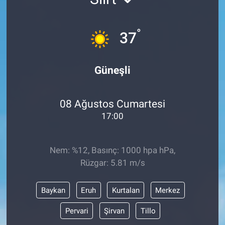
°
37
Güneşli
08 Ağustos Cumartesi
17:00
Nem: %12, Basınç: 1000 hpa hPa,
Rüzgar: 5.81 m/s
Baykan
Eruh
Kurtalan
Merkez
Pervari
Şirvan
Tillo