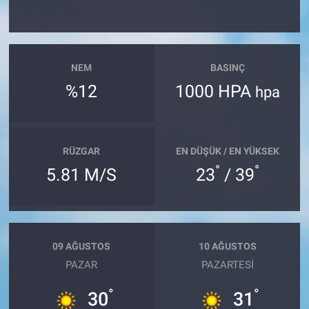
NEM
BASINÇ
%12
1000 HPA
hpa
RÜZGAR
EN DÜŞÜK / EN YÜKSEK
°
°
5.81 M/S
23
/ 39
09 AĞUSTOS
10 AĞUSTOS
PAZAR
PAZARTESI
°
°
30
31