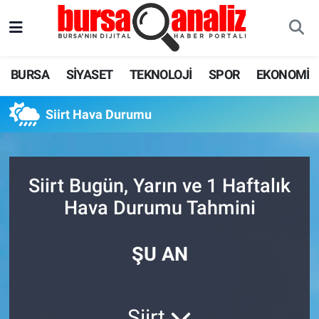
BURSA
Nöbetçi Eczaneler
BURSA
SİYASET
TEKNOLOJİ
SPOR
EKONOMİ
SİYASET
Hava Durumu
Siirt Hava Durumu
TEKNOLOJİ
Trafik Durumu
SPOR
Süper Lig Puan Durumu ve Fikstür
Siirt Bugün, Yarın ve 1 Haftalık
EKONOMİ
Tüm Manşetler
Hava Durumu Tahmini
SAĞLIK
Son Dakika Haberleri
ŞU AN
ASTROLOJİ
Haber Arşivi
BLOG
Siirt