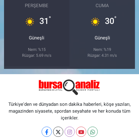
PERŞEMBE
CUMA
°
°
31
30
Güneşli
Güneşli
Nem: %15
Nem: %19
Rüzgar: 5.69 m/s
Rüzgar: 4.31 m/s
Türkiye'den ve dünyadan son dakika haberleri, köşe yazıları,
magazinden siyasete, spordan seyahate ve her konuda tüm
içerikler.