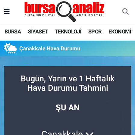
BURSA
Nöbetçi Eczaneler
BURSA
SİYASET
TEKNOLOJİ
SPOR
EKONOMİ
SİYASET
Hava Durumu
Çanakkale Hava Durumu
TEKNOLOJİ
Trafik Durumu
SPOR
Süper Lig Puan Durumu ve Fikstür
Bugün, Yarın ve 1 Haftalık
EKONOMİ
Tüm Manşetler
Hava Durumu Tahmini
SAĞLIK
Son Dakika Haberleri
ŞU AN
ASTROLOJİ
Haber Arşivi
BLOG
Çanakkale