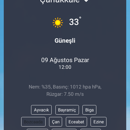
°
33
Güneşli
09 Ağustos Pazar
12:00
Nem: %35, Basınç: 1012 hpa hPa,
Rüzgar: 7.50 m/s
Ayvacık
Bayramiç
Biga
Bozcaada
Çan
Eceabat
Ezine