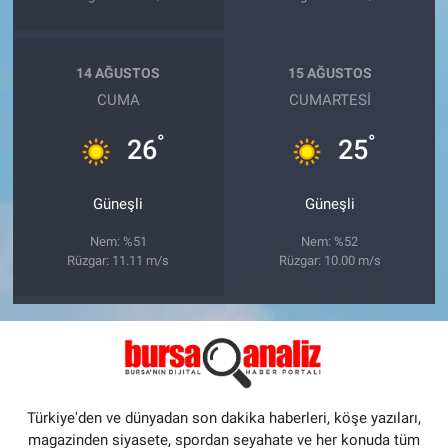
14 AĞUSTOS
15 AĞUSTOS
CUMA
CUMARTESI
°
°
26
25
Güneşli
Güneşli
Nem: %51
Nem: %52
Rüzgar: 11.11 m/s
Rüzgar: 10.00 m/s
Türkiye'den ve dünyadan son dakika haberleri, köşe yazıları,
magazinden siyasete, spordan seyahate ve her konuda tüm