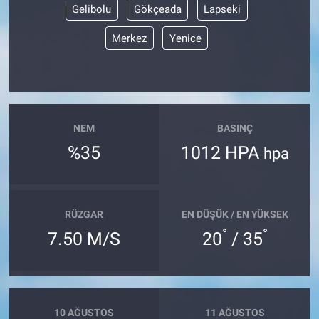
Gelibolu
Gökçeada
Lapseki
Merkez
Yenice
NEM
BASINÇ
%35
1012 HPA
hpa
RÜZGAR
EN DÜŞÜK / EN YÜKSEK
°
°
7.50 M/S
20
/ 35
10 AĞUSTOS
11 AĞUSTOS