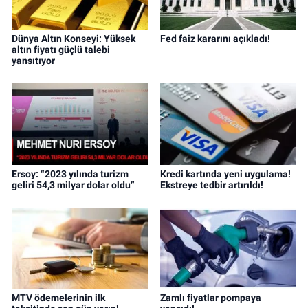
Dünya Altın Konseyi: Yüksek
Fed faiz kararını açıkladı!
altın fiyatı güçlü talebi
yansıtıyor
Ersoy: “2023 yılında turizm
Kredi kartında yeni uygulama!
geliri 54,3 milyar dolar oldu”
Ekstreye tedbir artırıldı!
MTV ödemelerinin ilk
Zamlı fiyatlar pompaya