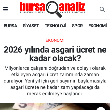
BURSA
Nöbetçi Eczaneler
BURSA
SİYASET
TEKNOLOJİ
SPOR
EKONOMİ
SİYASET
Hava Durumu
EKONOMI
TEKNOLOJİ
Trafik Durumu
2026 yılında asgari ücret ne
kadar olacak?
SPOR
Süper Lig Puan Durumu ve Fikstür
Milyonlarca çalışanı doğrudan ve dolaylı olarak
EKONOMİ
Tüm Manşetler
etkileyen asgari ücret zammında zaman
daralıyor. Yeni yıl için geri sayımın başlamasıyla
SAĞLIK
Son Dakika Haberleri
asgari ücrete ne kadar zam yapılacağı da
merak edilmeye başlandı.
ASTROLOJİ
Haber Arşivi
BLOG