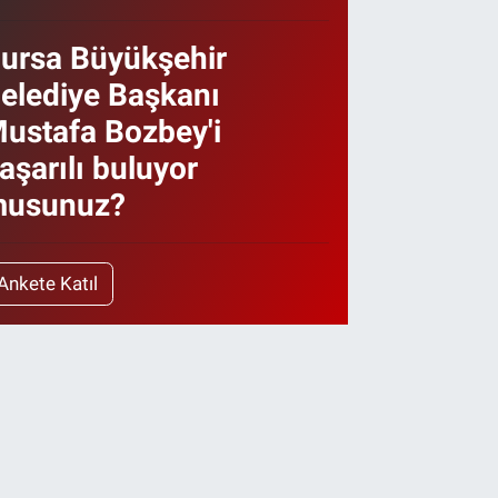
ursa Büyükşehir
elediye Başkanı
ustafa Bozbey'i
aşarılı buluyor
usunuz?
Ankete Katıl