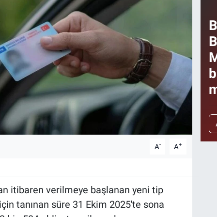
B
B
M
b
m
-
+
A
A
dan itibaren verilmeye başlanan yeni tip
 için tanınan süre 31 Ekim 2025'te sona