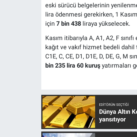
eski sürücü belgelerinin yenilenm
lira ödenmesi gerekirken, 1 Kasım i
için
7 bin 438
liraya yükselecek.
Kasım itibarıyla A, A1, A2, F sınıfı
kağıt ve vakıf hizmet bedeli dahi
C1E, C, CE, D1, D1E, D, DE, G, M sı
bin 235 lira 60 kuruş
yatırmaları g
EDITÖRÜN SEÇTIĞI
Dünya Altın Ko
yansıtıyor