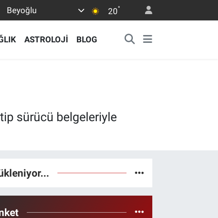
°
Beyoğlu
20
ĞLIK
ASTROLOJİ
BLOG
tip sürücü belgeleriyle
ükleniyor...
nket