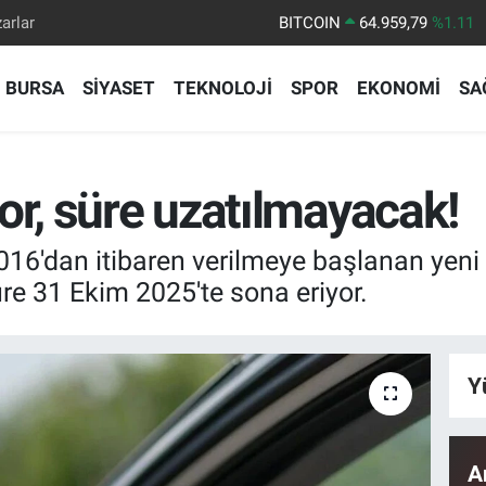
BITCOIN
64.959,79
%1.11
arlar
DOLAR
47,7436
%0.18
EURO
55,2510
%0.32
BURSA
SİYASET
TEKNOLOJİ
SPOR
EKONOMİ
SA
STERLİN
64,4811
%0.38
GRAM ALTIN
6660.55
%0.03
or, süre uzatılmayacak!
BİST100
13.779
%-14
2016'dan itibaren verilmeye başlanan yeni 
üre 31 Ekim 2025'te sona eriyor.
Y
A