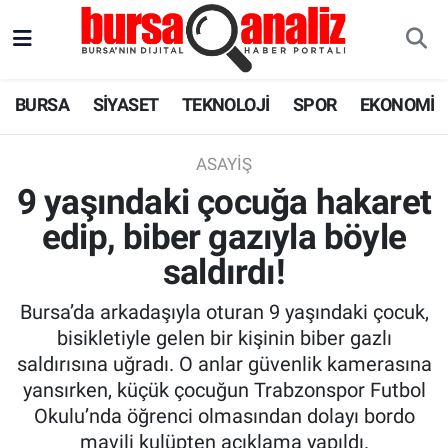
BURSA
Nöbetçi Eczaneler
BURSA
SİYASET
TEKNOLOJİ
SPOR
EKONOMİ
SİYASET
Hava Durumu
ASAYIŞ
TEKNOLOJİ
Trafik Durumu
9 yaşındaki çocuğa hakaret
edip, biber gazıyla böyle
SPOR
Süper Lig Puan Durumu ve Fikstür
saldırdı!
EKONOMİ
Tüm Manşetler
Bursa’da arkadaşıyla oturan 9 yaşındaki çocuk,
SAĞLIK
Son Dakika Haberleri
bisikletiyle gelen bir kişinin biber gazlı
saldırısına uğradı. O anlar güvenlik kamerasına
ASTROLOJİ
Haber Arşivi
yansırken, küçük çocuğun Trabzonspor Futbol
Okulu’nda öğrenci olmasından dolayı bordo
BLOG
mavili kulüpten açıklama yapıldı.