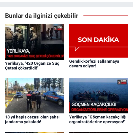
Bunlar da ilginizi çekebilir
Gemlik körfezi sallanmaya
Yerlikaya, "420 Organize Suç
devam ediyor!
Çetesi çökertildi!"
18 yıl hapis cezası olan şahsı
Yerlikaya “Göçmen kaçakçılığı
jandarma yakaladı!
organizatörlerine operasyon!"