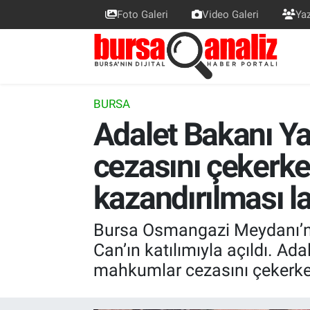
Foto Galeri
Video Galeri
Yaz
BURSA
Nöbetçi Eczaneler
SİYASET
Hava Durumu
BURSA
Adalet Bakanı Ya
TEKNOLOJİ
Trafik Durumu
cezasını çekerk
SPOR
Süper Lig Puan Durumu ve Fikstür
kazandırılması l
EKONOMİ
Tüm Manşetler
Bursa Osmangazi Meydanı’nd
SAĞLIK
Son Dakika Haberleri
Can’ın katılımıyla açıldı. A
ASTROLOJİ
Haber Arşivi
mahkumlar cezasını çekerke
BLOG