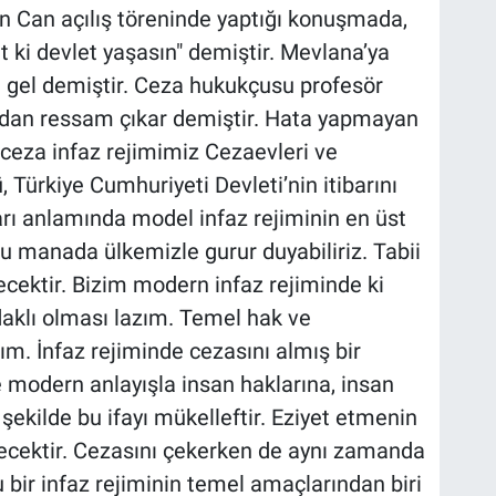
 Can açılış töreninde yaptığı konuşmada,
at ki devlet yaşasın" demiştir. Mevlana’ya
ne gel demiştir. Ceza hukukçusu profesör
ndan ressam çıkar demiştir. Hata yapmayan
 ceza infaz rejimimiz Cezaevleri ve
 Türkiye Cumhuriyeti Devleti’nin itibarını
arı anlamında model infaz rejiminin en üst
u manada ülkemizle gurur duyabiliriz. Tabii
ecektir. Bizim modern infaz rejiminde ki
aklı olması lazım. Temel hak ve
ım. İnfaz rejiminde cezasını almış bir
 modern anlayışla insan haklarına, insan
şekilde bu ifayı mükelleftir. Eziyet etmenin
kecektir. Cezasını çekerken de aynı zamanda
ir infaz rejiminin temel amaçlarından biri