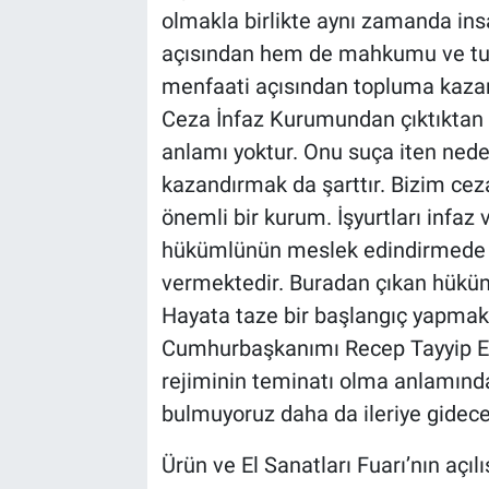
olmakla birlikte aynı zamanda insa
açısından hem de mahkumu ve tutu
menfaati açısından topluma kazandı
Ceza İnfaz Kurumundan çıktıktan 
anlamı yoktur. Onu suça iten nede
kazandırmak da şarttır. Bizim ceza
önemli bir kurum. İşyurtları infaz
hükümlünün meslek edindirmede e
vermektedir. Buradan çıkan hüküm
Hayata taze bir başlangıç yapmakt
Cumhurbaşkanımı Recep Tayyip Er
rejiminin teminatı olma anlamında 
bulmuyoruz daha da ileriye gideceğ
Ürün ve El Sanatları Fuarı’nın aç