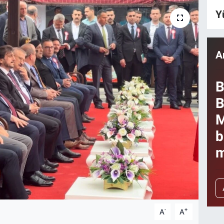
Y
A
B
B
M
b
m
-
+
A
A