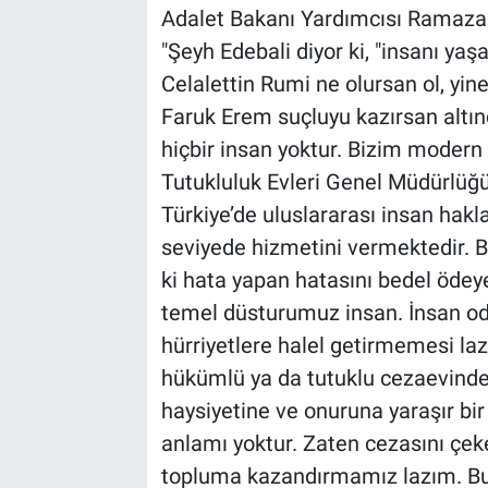
Adalet Bakanı Yardımcısı Ramazan
"Şeyh Edebali diyor ki, "insanı yaş
Celalettin Rumi ne olursan ol, yi
Faruk Erem suçluyu kazırsan altı
hiçbir insan yoktur. Bizim modern
Tutukluluk Evleri Genel Müdürlüğü,
Türkiye’de uluslararası insan hakl
seviyede hizmetini vermektedir. B
ki hata yapan hatasını bedel ödey
temel düsturumuz insan. İnsan od
hürriyetlere halel getirmemesi laz
hükümlü ya da tutuklu cezaevinde
haysiyetine ve onuruna yaraşır bir 
anlamı yoktur. Zaten cezasını çe
topluma kazandırmamız lazım. Bu b