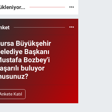
ükleniyor...
nket
ursa Büyükşehir
elediye Başkanı
ustafa Bozbey'i
aşarılı buluyor
usunuz?
Ankete Katıl