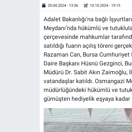
20.04.2024 - 13:56
10.10.2024 - 19:15
Adalet Bakanlığı’na bağlı İşyurtl
Meydanı’nda hükümlü ve tutuklulara
çerçevesinde mahkumlar tarafından
satıldığı fuarın açılış töreni gerçe
Razaman Can, Bursa Cumhuriyet B
Daire Başkanı Hüsnü Gezginci, Bur
Müdürü Dr. Sabit Akın Zaimoğlu,
vatandaşlar katıldı. Osmangazi Mey
müdürlüğündeki hükümlü ve tutuklu
gümüşten hediyelik eşyaya kadar ç