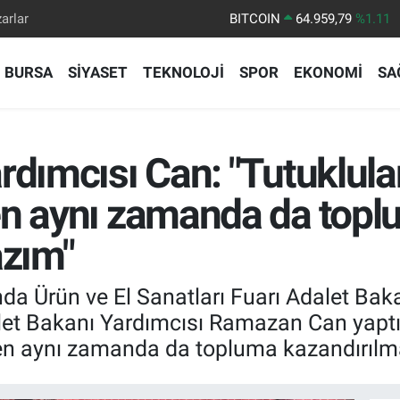
arlar
DOLAR
47,7436
%0.18
EURO
55,2510
%0.32
BURSA
SİYASET
TEKNOLOJİ
SPOR
EKONOMİ
SA
STERLİN
64,4811
%0.38
GRAM ALTIN
6660.55
%0.03
BİST100
13.779
%-14
rdımcısı Can: "Tutuklul
BITCOIN
64.959,79
%1.11
en aynı zamanda da top
azım"
a Ürün ve El Sanatları Fuarı Adalet Ba
dalet Bakanı Yardımcısı Ramazan Can yapt
n aynı zamanda da topluma kazandırılmas