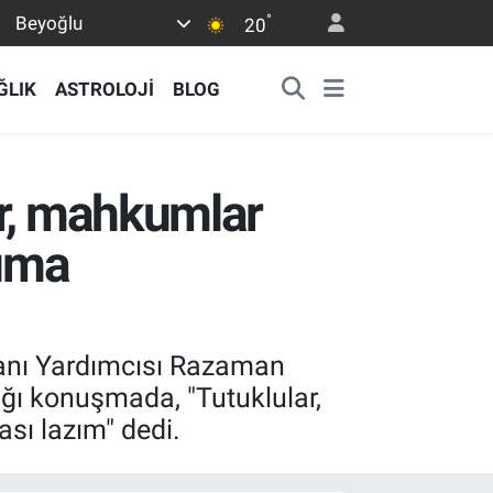
°
Beyoğlu
20
ĞLIK
ASTROLOJİ
BLOG
ar, mahkumlar
luma
kanı Yardımcısı Razaman
ığı konuşmada, "Tutuklular,
ı lazım" dedi.