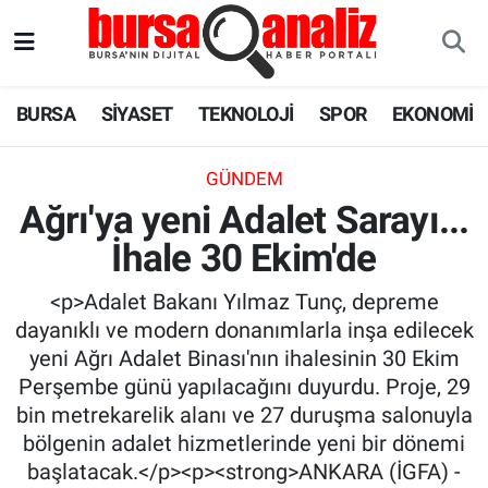
BURSA
Nöbetçi Eczaneler
BURSA
SİYASET
TEKNOLOJİ
SPOR
EKONOMİ
SİYASET
Hava Durumu
GÜNDEM
TEKNOLOJİ
Trafik Durumu
Ağrı'ya yeni Adalet Sarayı...
İhale 30 Ekim'de
SPOR
Süper Lig Puan Durumu ve Fikstür
<p>Adalet Bakanı Yılmaz Tunç, depreme
EKONOMİ
Tüm Manşetler
dayanıklı ve modern donanımlarla inşa edilecek
yeni Ağrı Adalet Binası'nın ihalesinin 30 Ekim
SAĞLIK
Son Dakika Haberleri
Perşembe günü yapılacağını duyurdu. Proje, 29
bin metrekarelik alanı ve 27 duruşma salonuyla
ASTROLOJİ
Haber Arşivi
bölgenin adalet hizmetlerinde yeni bir dönemi
başlatacak.</p><p><strong>ANKARA (İGFA) -
BLOG