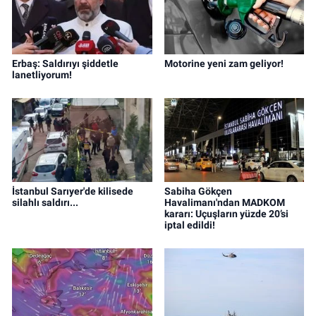
Erbaş: Saldırıyı şiddetle
Motorine yeni zam geliyor!
lanetliyorum!
İstanbul Sarıyer'de kilisede
Sabiha Gökçen
silahlı saldırı...
Havalimanı'ndan MADKOM
kararı: Uçuşların yüzde 20’si
iptal edildi!