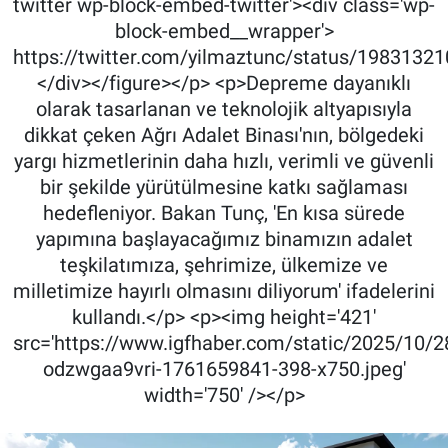
twitter wp-block-embed-twitter'><div class='wp-
block-embed__wrapper'>
https://twitter.com/yilmaztunc/status/198313
</div></figure></p> <p>Depreme dayanıklı
olarak tasarlanan ve teknolojik altyapısıyla
dikkat çeken Ağrı Adalet Binası'nın, bölgedeki
yargı hizmetlerinin daha hızlı, verimli ve güvenli
bir şekilde yürütülmesine katkı sağlaması
hedefleniyor. Bakan Tunç, 'En kısa sürede
yapımına başlayacağımız binamızın adalet
teşkilatımıza, şehrimize, ülkemize ve
milletimize hayırlı olmasını diliyorum' ifadelerini
kullandı.</p> <p><img height='421'
src='https://www.igfhaber.com/static/2025/10/2
odzwgaa9vri-1761659841-398-x750.jpeg'
width='750' /></p>