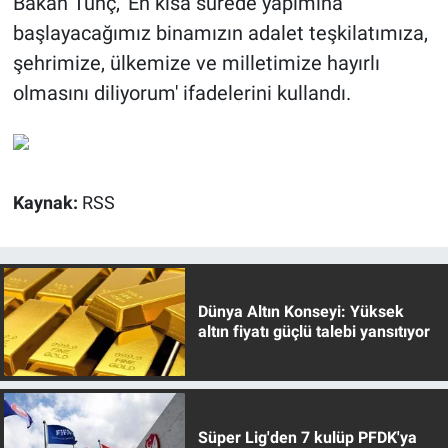
Bakan Tunç, 'En kısa sürede yapımına
başlayacağımız binamızın adalet teşkilatımıza,
şehrimize, ülkemize ve milletimize hayırlı
olmasını diliyorum' ifadelerini kullandı.
Kaynak:
RSS
Dünya Altın Konseyi: Yüksek
altın fiyatı güçlü talebi yansıtıyor
Süper Lig'den 7 kulüp PFDK'ya