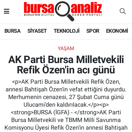
BURSA
Nöbetçi Eczaneler
BURSA
SİYASET
TEKNOLOJİ
SPOR
EKONOMİ
SİYASET
Hava Durumu
YAŞAM
TEKNOLOJİ
Trafik Durumu
AK Parti Bursa Milletvekili
Refik Özen'in acı günü
SPOR
Süper Lig Puan Durumu ve Fikstür
<p>AK Parti Bursa Milletvekili Refik Özen,
EKONOMİ
Tüm Manşetler
annesi Bahtişah Özen'in vefat ettiğini duyurdu.
Merhumenin cenazesi, 27 Şubat Cuma günü
SAĞLIK
Son Dakika Haberleri
Ulucami'den kaldırılacak.</p><p>
<strong>BURSA (İGFA) - </strong>AK Parti
ASTROLOJİ
Haber Arşivi
Bursa Milletvekili ve TBMM Milli Savunma
Komisyonu Üyesi Refik Özen'in annesi Bahtişah
BLOG