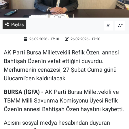
Paylaş
-
+
A
A
26.02.2026 - 17:10
26.02.2026 - 17:20
AK Parti Bursa Milletvekili Refik Özen, annesi
Bahtişah Özen'in vefat ettiğini duyurdu.
Merhumenin cenazesi, 27 Şubat Cuma günü
Ulucami'den kaldırılacak.
BURSA (İGFA) -
AK Parti Bursa Milletvekili ve
TBMM Milli Savunma Komisyonu Üyesi Refik
Özen'in annesi Bahtişah Özen hayatını kaybetti.
Acısını sosyal medya hesabından duyuran