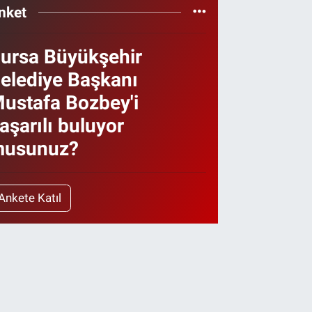
nket
ursa Büyükşehir
elediye Başkanı
ustafa Bozbey'i
aşarılı buluyor
usunuz?
Ankete Katıl