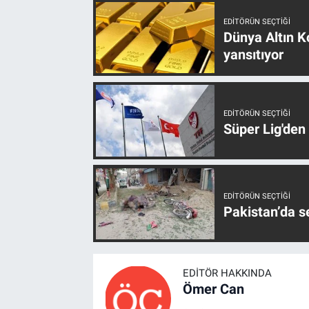
EDITÖRÜN SEÇTIĞI
Dünya Altın Ko
yansıtıyor
EDITÖRÜN SEÇTIĞI
Süper Lig'den
EDITÖRÜN SEÇTIĞI
Pakistan’da s
EDITÖR HAKKINDA
Ömer Can