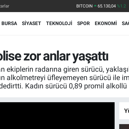
arlar
DOLAR
47,7106
%0.17
EURO
55,1652
%0.27
BURSA
SİYASET
TEKNOLOJİ
SPOR
EKONOMİ
SA
STERLİN
64,4046
%0.35
GRAM ALTIN
6648.99
%2.59
BİST100
13.773
%-19
lise zor anlar yaşattı
BITCOIN
65.130,04
%1.2
n ekiplerin radarına giren sürücü, yaklaş
 alkolmetreyi üfleyemeyen sürücü ile im
dedirtti. Kadın sürücü 0,89 promil alkollü 
Y