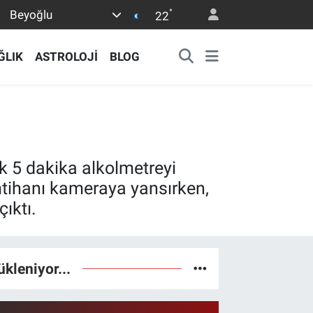
°
Beyoğlu
22
ĞLIK
ASTROLOJİ
BLOG
ık 5 dakika alkolmetreyi
tihanı kameraya yansırken,
çıktı.
ükleniyor...