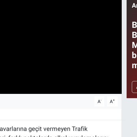
A
B
B
M
b
m
-
+
A
A
navarlarına geçit vermeyen Trafik