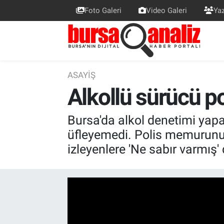
Foto Galeri
Video Galeri
Yaz
BURSA
Nöbetçi Eczaneler
SİYASET
Hava Durumu
ASAYIŞ
Alkollü sürücü po
TEKNOLOJİ
Trafik Durumu
SPOR
Süper Lig Puan Durumu ve Fikstür
Bursa'da alkol denetimi yapa
üfleyemedi. Polis memurunun
EKONOMİ
Tüm Manşetler
izleyenlere 'Ne sabır varmış' 
SAĞLIK
Son Dakika Haberleri
ASTROLOJİ
Haber Arşivi
BLOG