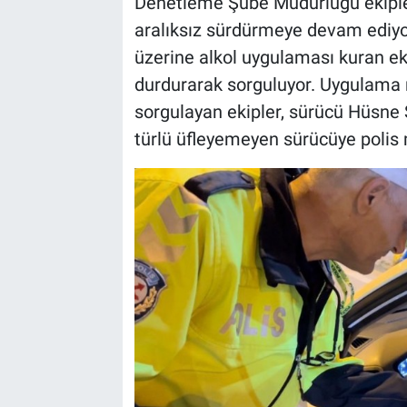
Denetleme Şube Müdürlüğü ekipleri
aralıksız sürdürmeye devam ediyo
üzerine alkol uygulaması kuran ekip
durdurarak sorguluyor. Uygulama 
sorgulayan ekipler, sürücü Hüsne Ş
türlü üfleyemeyen sürücüye polis