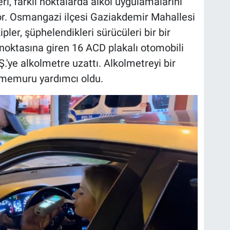
, farklı noktalarda alkol uygulamalarını
r. Osmangazi ilçesi Gaziakdemir Mahallesi
ler, şüphelendikleri sürücüleri bir bir
noktasına giren 16 ACD plakalı otomobili
.'ye alkolmetre uzattı. Alkolmetreyi bir
 memuru yardımcı oldu.