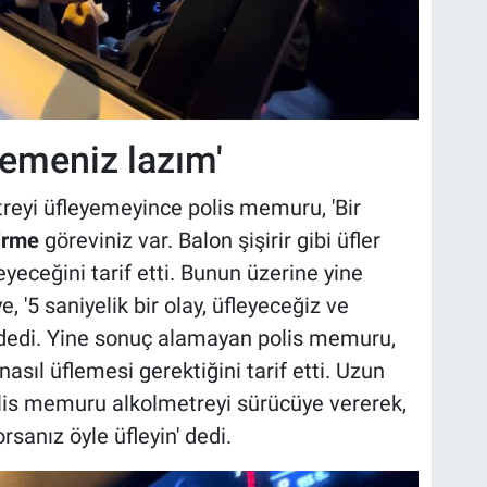
flemeniz lazım'
reyi üfleyemeyince polis memuru, 'Bir
şirme
göreviniz var. Balon şişirir gibi üfler
eyeceğini tarif etti. Bunun üzerine yine
 '5 saniyelik bir olay, üfleyeceğiz ve
' dedi. Yine sonuç alamayan polis memuru,
nasıl üflemesi gerektiğini tarif etti. Uzun
olis memuru alkolmetreyi sürücüye vererek,
orsanız öyle üfleyin' dedi.