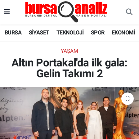
BURSA
Nöbetçi Eczaneler
BURSA
SİYASET
TEKNOLOJİ
SPOR
EKONOMİ
SİYASET
Hava Durumu
YAŞAM
TEKNOLOJİ
Trafik Durumu
Altın Portakal'da ilk gala:
Gelin Takımı 2
SPOR
Süper Lig Puan Durumu ve Fikstür
EKONOMİ
Tüm Manşetler
SAĞLIK
Son Dakika Haberleri
ASTROLOJİ
Haber Arşivi
BLOG