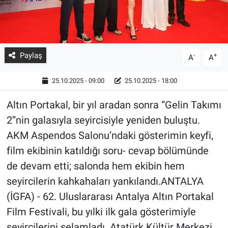
Paylaş
-
+
A
A
25.10.2025 - 09:00
25.10.2025 - 18:00
Altın Portakal, bir yıl aradan sonra “Gelin Takımı
2”nin galasıyla seyircisiyle yeniden buluştu.
AKM Aspendos Salonu’ndaki gösterimin keyfi,
film ekibinin katıldığı soru- cevap bölümünde
de devam etti; salonda hem ekibin hem
seyircilerin kahkahaları yankılandı.ANTALYA
(İGFA) - 62. Uluslararası Antalya Altın Portakal
Film Festivali, bu yılki ilk gala gösterimiyle
seyircilerini selamladı. Atatürk Kültür Merkezi