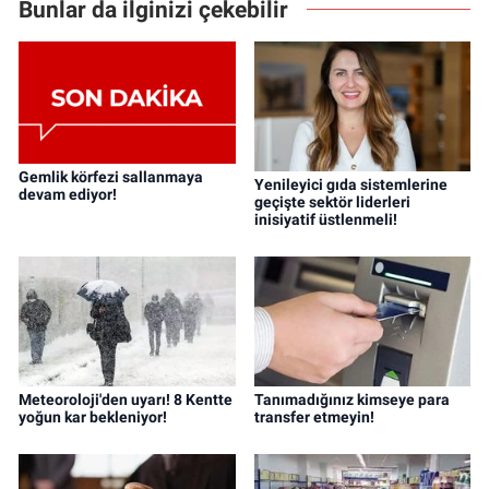
Bunlar da ilginizi çekebilir
Gemlik körfezi sallanmaya
Yenileyici gıda sistemlerine
devam ediyor!
geçişte sektör liderleri
inisiyatif üstlenmeli!
Meteoroloji'den uyarı! 8 Kentte
Tanımadığınız kimseye para
yoğun kar bekleniyor!
transfer etmeyin!