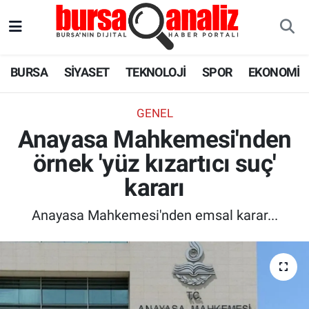
BURSA
Nöbetçi Eczaneler
BURSA
SİYASET
TEKNOLOJİ
SPOR
EKONOMİ
SİYASET
Hava Durumu
GENEL
TEKNOLOJİ
Trafik Durumu
Anayasa Mahkemesi'nden
örnek 'yüz kızartıcı suç'
SPOR
Süper Lig Puan Durumu ve Fikstür
kararı
EKONOMİ
Tüm Manşetler
Anayasa Mahkemesi'nden emsal karar...
SAĞLIK
Son Dakika Haberleri
ASTROLOJİ
Haber Arşivi
BLOG