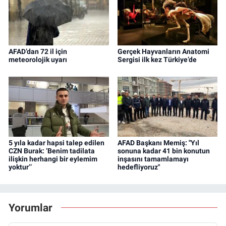
AFAD’dan 72 il için
Gerçek Hayvanların Anatomi
meteorolojik uyarı
Sergisi ilk kez Türkiye’de
5 yıla kadar hapsi talep edilen
AFAD Başkanı Memiş: "Yıl
CZN Burak: ‘Benim tadilata
sonuna kadar 41 bin konutun
ilişkin herhangi bir eylemim
inşasını tamamlamayı
yoktur’’
hedefliyoruz"
Yorumlar