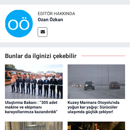
EDITÖR HAKKINDA
Ozan Özkan
Bunlar da ilginizi çekebilir
Ulaştırma Bakanı : “305 adet
Kuzey Marmara Otoyolu'nda
makine ve ekipmanı
yoğun kar yağışı: Sürücüler
karayollarımıza kazandırdık"
ulaşımda güçlük çekiyor!