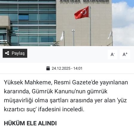
Paylaş
-
+
A
A
24.12.2025 - 14:01
Yüksek Mahkeme, Resmi Gazete'de yayınlanan
kararında, Gümrük Kanunu'nun gümrük
müşavirliği olma şartları arasında yer alan 'yüz
kızartıcı suç' ifadesini inceledi.
HÜKÜM ELE ALINDI