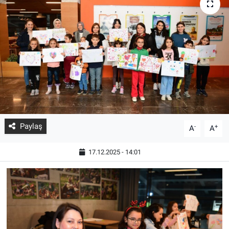
Paylaş
-
+
A
A
17.12.2025 - 14:01