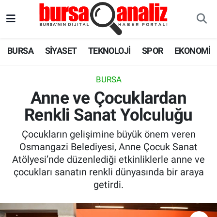
BURSA
Nöbetçi Eczaneler
BURSA
SİYASET
TEKNOLOJİ
SPOR
EKONOMİ
SİYASET
Hava Durumu
BURSA
TEKNOLOJİ
Trafik Durumu
Anne ve Çocuklardan
Renkli Sanat Yolculuğu
SPOR
Süper Lig Puan Durumu ve Fikstür
Çocukların gelişimine büyük önem veren
EKONOMİ
Tüm Manşetler
Osmangazi Belediyesi, Anne Çocuk Sanat
Atölyesi’nde düzenlediği etkinliklerle anne ve
SAĞLIK
Son Dakika Haberleri
çocukları sanatın renkli dünyasında bir araya
getirdi.
ASTROLOJİ
Haber Arşivi
BLOG