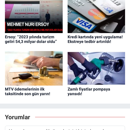
Ersoy: “2023 yılında turizm
Kredi kartında yeni uygulama!
geliri 54,3 milyar dolar oldu”
Ekstreye tedbir artırıldı!
MTV ödemelerinin ilk
Zamlı fiyatlar pompaya
taksitinde son gün yarın!
yansıdı!
Yorumlar