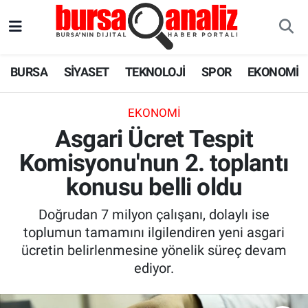
BURSA
Nöbetçi Eczaneler
BURSA
SİYASET
TEKNOLOJİ
SPOR
EKONOMİ
SİYASET
Hava Durumu
EKONOMI
TEKNOLOJİ
Trafik Durumu
Asgari Ücret Tespit
Komisyonu'nun 2. toplantı
SPOR
Süper Lig Puan Durumu ve Fikstür
konusu belli oldu
EKONOMİ
Tüm Manşetler
Doğrudan 7 milyon çalışanı, dolaylı ise
SAĞLIK
Son Dakika Haberleri
toplumun tamamını ilgilendiren yeni asgari
ücretin belirlenmesine yönelik süreç devam
ASTROLOJİ
Haber Arşivi
ediyor.
BLOG