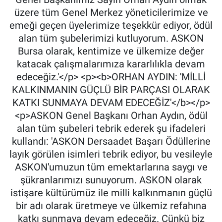
üzere tüm Genel Merkez yöneticilerimize ve
emeği geçen üyelerimize teşekkür ediyor, ödül
alan tüm şubelerimizi kutluyorum. ASKON
Bursa olarak, kentimize ve ülkemize değer
katacak çalışmalarımıza kararlılıkla devam
edeceğiz.'</p> <p><b>ORHAN AYDIN: 'MİLLİ
KALKINMANIN GÜÇLÜ BİR PARÇASI OLARAK
KATKI SUNMAYA DEVAM EDECEĞİZ'</b></p>
<p>ASKON Genel Başkanı Orhan Aydın, ödül
alan tüm şubeleri tebrik ederek şu ifadeleri
kullandı: 'ASKON Dersaadet Başarı Ödüllerine
layık görülen isimleri tebrik ediyor, bu vesileyle
ASKON'umuzun tüm emektarlarına saygı ve
şükranlarımızı sunuyorum. ASKON olarak
istişare kültürümüz ile milli kalkınmanın güçlü
bir adı olarak üretmeye ve ülkemiz refahına
katkı sunmaya devam edeceğiz. Çünkü biz