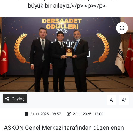
büyük bir aileyiz.'</p> <p></p>
Paylaş
-
+
A
A
21.11.2025 - 08:57
21.11.2025 - 12:00
ASKON Genel Merkezi tarafından düzenlenen