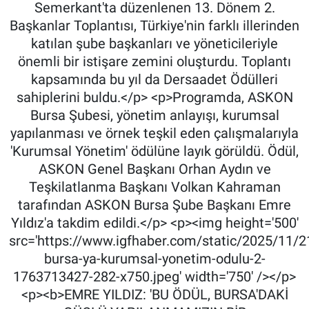
Semerkant'ta düzenlenen 13. Dönem 2.
Başkanlar Toplantısı, Türkiye'nin farklı illerinden
katılan şube başkanları ve yöneticileriyle
önemli bir istişare zemini oluşturdu. Toplantı
kapsamında bu yıl da Dersaadet Ödülleri
sahiplerini buldu.</p> <p>Programda, ASKON
Bursa Şubesi, yönetim anlayışı, kurumsal
yapılanması ve örnek teşkil eden çalışmalarıyla
'Kurumsal Yönetim' ödülüne layık görüldü. Ödül,
ASKON Genel Başkanı Orhan Aydın ve
Teşkilatlanma Başkanı Volkan Kahraman
tarafından ASKON Bursa Şube Başkanı Emre
Yıldız'a takdim edildi.</p> <p><img height='500'
src='https://www.igfhaber.com/static/2025/11/2
bursa-ya-kurumsal-yonetim-odulu-2-
1763713427-282-x750.jpeg' width='750' /></p>
<p><b>EMRE YILDIZ: 'BU ÖDÜL, BURSA'DAKİ