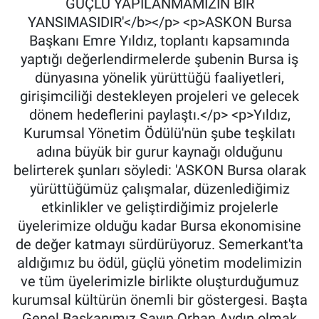
GÜÇLÜ YAPILANMAMIZIN BİR
YANSIMASIDIR'</b></p> <p>ASKON Bursa
Başkanı Emre Yıldız, toplantı kapsamında
yaptığı değerlendirmelerde şubenin Bursa iş
dünyasına yönelik yürüttüğü faaliyetleri,
girişimciliği destekleyen projeleri ve gelecek
dönem hedeflerini paylaştı.</p> <p>Yıldız,
Kurumsal Yönetim Ödülü'nün şube teşkilatı
adına büyük bir gurur kaynağı olduğunu
belirterek şunları söyledi: 'ASKON Bursa olarak
yürüttüğümüz çalışmalar, düzenlediğimiz
etkinlikler ve geliştirdiğimiz projelerle
üyelerimize olduğu kadar Bursa ekonomisine
de değer katmayı sürdürüyoruz. Semerkant'ta
aldığımız bu ödül, güçlü yönetim modelimizin
ve tüm üyelerimizle birlikte oluşturduğumuz
kurumsal kültürün önemli bir göstergesi. Başta
Genel Başkanımız Sayın Orhan Aydın olmak