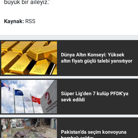
büyük bir aileyiz.'
Kaynak:
RSS
Dünya Altın Konseyi: Yüksek
altın fiyatı güçlü talebi yansıtıyor
Süper Lig'den 7 kulüp PFDK'ya
sevk edildi
Pakistan’da seçim konvoyuna