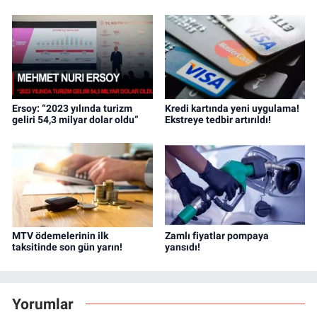
Ersoy: “2023 yılında turizm
Kredi kartında yeni uygulama!
geliri 54,3 milyar dolar oldu”
Ekstreye tedbir artırıldı!
MTV ödemelerinin ilk
Zamlı fiyatlar pompaya
taksitinde son gün yarın!
yansıdı!
Yorumlar