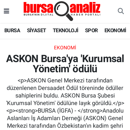
BURSA
Nöbetçi Eczaneler
BURSA
SİYASET
TEKNOLOJİ
SPOR
EKONOMİ
SİYASET
Hava Durumu
EKONOMI
TEKNOLOJİ
Trafik Durumu
ASKON Bursa'ya 'Kurumsal
Yönetim' ödülü
SPOR
Süper Lig Puan Durumu ve Fikstür
<p>ASKON Genel Merkezi tarafından
EKONOMİ
Tüm Manşetler
düzenlenen Dersaadet Ödül töreninde ödüller
sahiplerini buldu. ASKON Bursa Şubesi
SAĞLIK
Son Dakika Haberleri
'Kurumsal Yönetim' ödülüne layık görüldü.</p>
<p><strong>BURSA (İGFA) - </strong>Anadolu
ASTROLOJİ
Haber Arşivi
Aslanları İş Adamları Derneği (ASKON) Genel
Merkezi tarafından Özbekistan'ın kadim şehri
BLOG