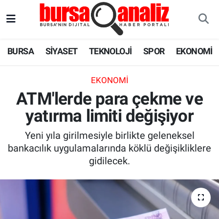
BURSA
Nöbetçi Eczaneler
BURSA
SİYASET
TEKNOLOJİ
SPOR
EKONOMİ
SİYASET
Hava Durumu
EKONOMI
TEKNOLOJİ
Trafik Durumu
ATM'lerde para çekme ve
yatırma limiti değişiyor
SPOR
Süper Lig Puan Durumu ve Fikstür
Yeni yıla girilmesiyle birlikte geleneksel
EKONOMİ
Tüm Manşetler
bankacılık uygulamalarında köklü değişikliklere
gidilecek.
SAĞLIK
Son Dakika Haberleri
ASTROLOJİ
Haber Arşivi
BLOG