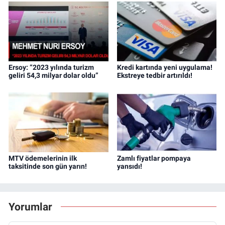
Ersoy: “2023 yılında turizm
Kredi kartında yeni uygulama!
geliri 54,3 milyar dolar oldu”
Ekstreye tedbir artırıldı!
MTV ödemelerinin ilk
Zamlı fiyatlar pompaya
taksitinde son gün yarın!
yansıdı!
Yorumlar