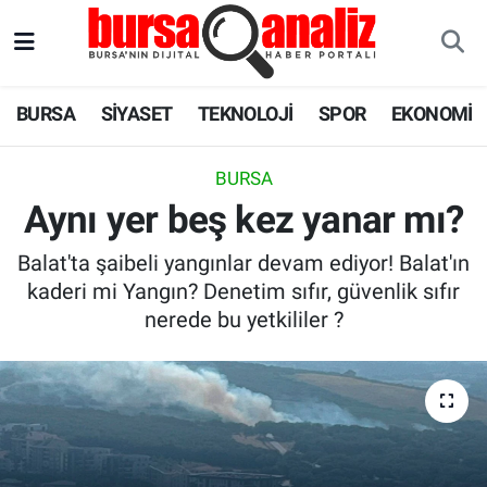
BURSA
Nöbetçi Eczaneler
BURSA
SİYASET
TEKNOLOJİ
SPOR
EKONOMİ
SİYASET
Hava Durumu
BURSA
TEKNOLOJİ
Trafik Durumu
Aynı yer beş kez yanar mı?
SPOR
Süper Lig Puan Durumu ve Fikstür
Balat'ta şaibeli yangınlar devam ediyor! Balat'ın
kaderi mi Yangın? Denetim sıfır, güvenlik sıfır
EKONOMİ
Tüm Manşetler
nerede bu yetkililer ?
SAĞLIK
Son Dakika Haberleri
ASTROLOJİ
Haber Arşivi
BLOG