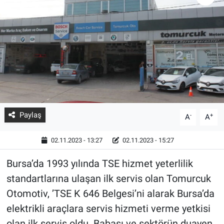
Paylaş
-
+
A
A
02.11.2023 - 13:27
02.11.2023 - 15:27
Bursa’da 1993 yılında TSE hizmet yeterlilik
standartlarına ulaşan ilk servis olan Tomurcuk
Otomotiv, ’TSE K 646 Belgesi’ni alarak Bursa’da
elektrikli araçlara servis hizmeti verme yetkisi
olan ilk servis oldu. Babası ve sektörün duayen