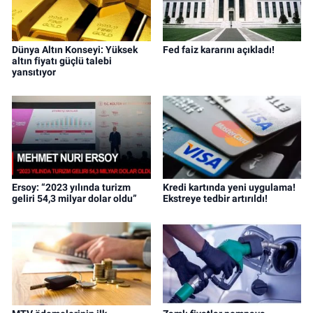
Dünya Altın Konseyi: Yüksek
Fed faiz kararını açıkladı!
altın fiyatı güçlü talebi
yansıtıyor
Ersoy: “2023 yılında turizm
Kredi kartında yeni uygulama!
geliri 54,3 milyar dolar oldu”
Ekstreye tedbir artırıldı!