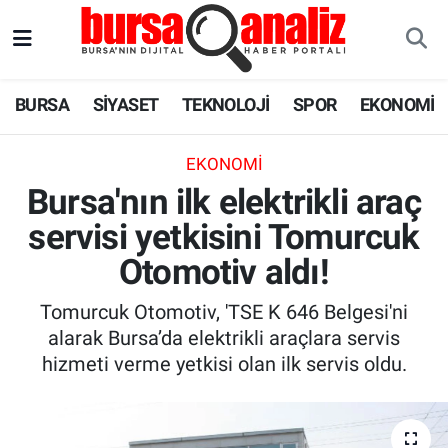
BURSA
Nöbetçi Eczaneler
BURSA
SİYASET
TEKNOLOJİ
SPOR
EKONOMİ
SİYASET
Hava Durumu
EKONOMI
TEKNOLOJİ
Trafik Durumu
Bursa'nın ilk elektrikli araç
servisi yetkisini Tomurcuk
SPOR
Süper Lig Puan Durumu ve Fikstür
Otomotiv aldı!
EKONOMİ
Tüm Manşetler
Tomurcuk Otomotiv, 'TSE K 646 Belgesi'ni
SAĞLIK
Son Dakika Haberleri
alarak Bursa’da elektrikli araçlara servis
hizmeti verme yetkisi olan ilk servis oldu.
ASTROLOJİ
Haber Arşivi
BLOG