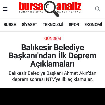
BURSA
Nöbetçi Eczaneler
BURSA
SİYASET
TEKNOLOJİ
SPOR
EKONOMİ
SİYASET
Hava Durumu
GÜNDEM
TEKNOLOJİ
Trafik Durumu
Balıkesir Belediye
Başkanı'ndan İlk Deprem
SPOR
Süper Lig Puan Durumu ve Fikstür
Açıklamaları
EKONOMİ
Tüm Manşetler
Balıkesir Belediye Başkanı Ahmet Akın'dan
SAĞLIK
Son Dakika Haberleri
deprem sonrası NTV'ye ilk açıklamalar.
ASTROLOJİ
Haber Arşivi
BLOG