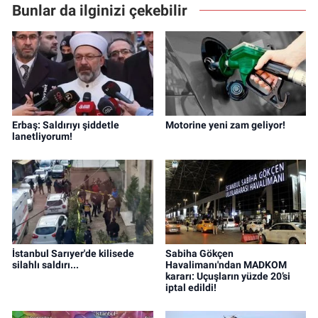
Bunlar da ilginizi çekebilir
Erbaş: Saldırıyı şiddetle
Motorine yeni zam geliyor!
lanetliyorum!
İstanbul Sarıyer'de kilisede
Sabiha Gökçen
silahlı saldırı...
Havalimanı'ndan MADKOM
kararı: Uçuşların yüzde 20’si
iptal edildi!