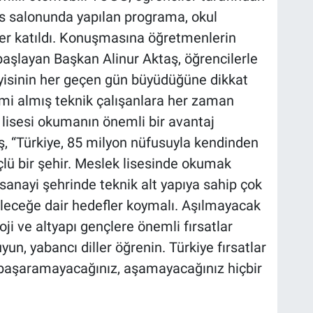
ns salonunda yapılan programa, okul
ler katıldı. Konuşmasına öğretmenlerin
aşlayan Başkan Alinur Aktaş, öğrencilerle
yisinin her geçen gün büyüdüğüne dikkat
mi almış teknik çalışanlara her zaman
k lisesi okumanın önemli bir avantaj
, “Türkiye, 85 milyon nüfusuyla kendinden
çlü bir şehir. Meslek lisesinde okumak
 sanayi şehrinde teknik alt yapıya sahip çok
geleceğe dair hedefler koymalı. Aşılmayacak
oji ve altyapı gençlere önemli fırsatlar
un, yabancı diller öğrenin. Türkiye fırsatlar
z başaramayacağınız, aşamayacağınız hiçbir