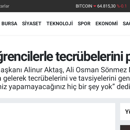
arlar
DOLAR
47,7436
%0.18
EURO
55,2510
%0.32
BURSA
SİYASET
TEKNOLOJİ
SPOR
EKONOMİ
SA
STERLİN
64,4811
%0.38
GRAM ALTIN
6660.55
%0
encilerle tecrübelerini 
BİST100
13.779
%-14
Başkanı Alinur Aktaş, Ali Osman Sönmez
a gelerek tecrübelerini ve tavsiyelerini ge
iz yapamayacağınız hiç bir şey yok” dedi
Y