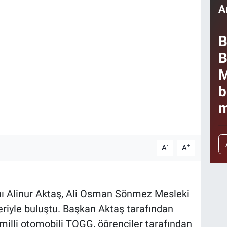
A
B
B
M
b
m
-
+
A
A
ı Alinur Aktaş, Ali Osman Sönmez Mesleki
eriyle buluştu. Başkan Aktaş tarafından
e milli otomobili TOGG, öğrenciler tarafından