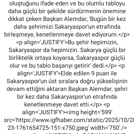
oluştuğunu ifade eden ve bu olumlu tabloyu
daha güçlü bir şekilde sürdürmenin önemine
dikkat çeken Başkan Alemdar, 'Bugün bir kez
daha şehrimizi Sakaryaspor'un etrafında
birleşmeye, kenetlenmeye davet ediyorum.</p>
<p align='JUSTIFY'>Bu şehir hepimizin,
Sakaryaspor da hepimizin. Sakarya güçlü bir
birliktelik ortaya koyarsa, Sakaryaspor güçlü
olur ve bu tablo başarıyı getirir' dedi.</p> <p
align='JUSTIFY'>Elde edilen 9 puan ile
Sakaryaspor'un üst sıralara doğru yükselişinin
devam ettiğini aktaran Başkan Alemdar, şehri
bir kez daha Sakaryaspor'un etrafında
kenetlenmeye davet etti.</p> <p
align='JUSTIFY'><img height='599'
src='https://www.igfhaber.com/static/2025/10/2
23-1761654725-151-x750.jpeg' width='750' />