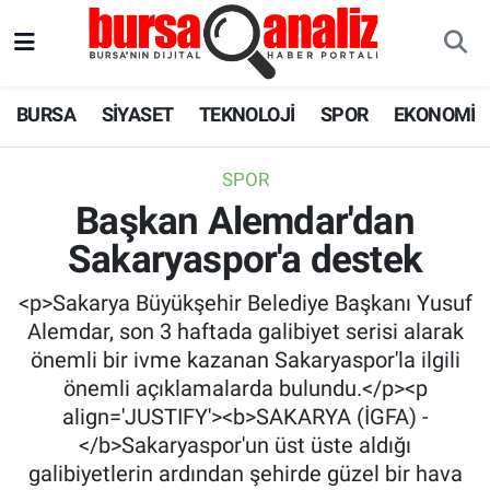
BURSA
Nöbetçi Eczaneler
BURSA
SİYASET
TEKNOLOJİ
SPOR
EKONOMİ
SİYASET
Hava Durumu
SPOR
TEKNOLOJİ
Trafik Durumu
Başkan Alemdar'dan
Sakaryaspor'a destek
SPOR
Süper Lig Puan Durumu ve Fikstür
<p>Sakarya Büyükşehir Belediye Başkanı Yusuf
EKONOMİ
Tüm Manşetler
Alemdar, son 3 haftada galibiyet serisi alarak
önemli bir ivme kazanan Sakaryaspor'la ilgili
SAĞLIK
Son Dakika Haberleri
önemli açıklamalarda bulundu.</p><p
align='JUSTIFY'><b>SAKARYA (İGFA) -
ASTROLOJİ
Haber Arşivi
</b>Sakaryaspor'un üst üste aldığı
galibiyetlerin ardından şehirde güzel bir hava
BLOG