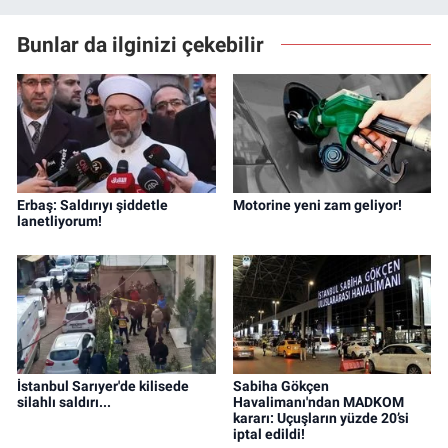
Bunlar da ilginizi çekebilir
Erbaş: Saldırıyı şiddetle
Motorine yeni zam geliyor!
lanetliyorum!
İstanbul Sarıyer'de kilisede
Sabiha Gökçen
silahlı saldırı...
Havalimanı'ndan MADKOM
kararı: Uçuşların yüzde 20’si
iptal edildi!