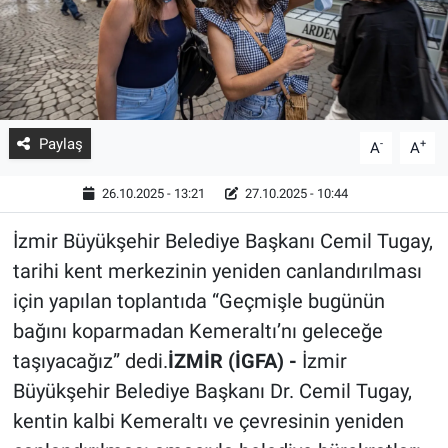
Paylaş
-
+
A
A
26.10.2025 - 13:21
27.10.2025 - 10:44
İzmir Büyükşehir Belediye Başkanı Cemil Tugay,
tarihi kent merkezinin yeniden canlandırılması
için yapılan toplantıda “Geçmişle bugünün
bağını koparmadan Kemeraltı’nı geleceğe
taşıyacağız” dedi.
İZMİR (İGFA) -
İzmir
Büyükşehir Belediye Başkanı Dr. Cemil Tugay,
kentin kalbi Kemeraltı ve çevresinin yeniden