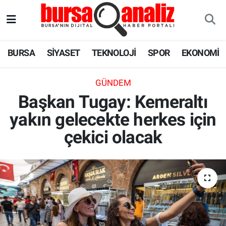
BURSA
Nöbetçi Eczaneler
BURSA
SİYASET
TEKNOLOJİ
SPOR
EKONOMİ
SİYASET
Hava Durumu
GÜNDEM
TEKNOLOJİ
Trafik Durumu
Başkan Tugay: Kemeraltı
yakın gelecekte herkes için
SPOR
Süper Lig Puan Durumu ve Fikstür
çekici olacak
EKONOMİ
Tüm Manşetler
SAĞLIK
Son Dakika Haberleri
ASTROLOJİ
Haber Arşivi
BLOG