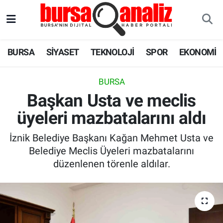
BURSA
Nöbetçi Eczaneler
BURSA
SİYASET
TEKNOLOJİ
SPOR
EKONOMİ
SİYASET
Hava Durumu
BURSA
TEKNOLOJİ
Trafik Durumu
Başkan Usta ve meclis
üyeleri mazbatalarını aldı
SPOR
Süper Lig Puan Durumu ve Fikstür
İznik Belediye Başkanı Kağan Mehmet Usta ve
EKONOMİ
Tüm Manşetler
Belediye Meclis Üyeleri mazbatalarını
düzenlenen törenle aldılar.
SAĞLIK
Son Dakika Haberleri
ASTROLOJİ
Haber Arşivi
BLOG