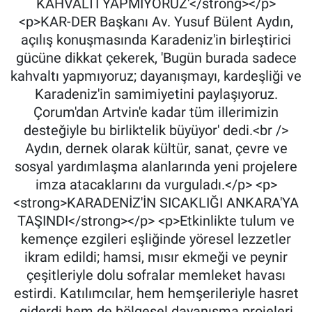
KAHVALTI YAPMIYORUZ'</strong></p>
<p>KAR-DER Başkanı Av. Yusuf Bülent Aydın,
açılış konuşmasında Karadeniz'in birleştirici
gücüne dikkat çekerek, 'Bugün burada sadece
kahvaltı yapmıyoruz; dayanışmayı, kardeşliği ve
Karadeniz'in samimiyetini paylaşıyoruz.
Çorum'dan Artvin'e kadar tüm illerimizin
desteğiyle bu birliktelik büyüyor' dedi.<br />
Aydın, dernek olarak kültür, sanat, çevre ve
sosyal yardımlaşma alanlarında yeni projelere
imza atacaklarını da vurguladı.</p> <p>
<strong>KARADENİZ'İN SICAKLIĞI ANKARA'YA
TAŞINDI</strong></p> <p>Etkinlikte tulum ve
kemençe ezgileri eşliğinde yöresel lezzetler
ikram edildi; hamsi, mısır ekmeği ve peynir
çeşitleriyle dolu sofralar memleket havası
estirdi. Katılımcılar, hem hemşerileriyle hasret
giderdi hem de bölgesel dayanışma projeleri