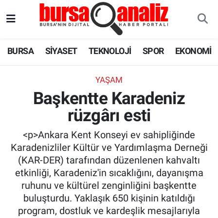
BURSA
Nöbetçi Eczaneler
BURSA
SİYASET
TEKNOLOJİ
SPOR
EKONOMİ
SİYASET
Hava Durumu
YAŞAM
TEKNOLOJİ
Trafik Durumu
Başkentte Karadeniz
rüzgârı esti
SPOR
Süper Lig Puan Durumu ve Fikstür
<p>Ankara Kent Konseyi ev sahipliğinde
EKONOMİ
Tüm Manşetler
Karadenizliler Kültür ve Yardımlaşma Derneği
(KAR-DER) tarafından düzenlenen kahvaltı
SAĞLIK
Son Dakika Haberleri
etkinliği, Karadeniz'in sıcaklığını, dayanışma
ruhunu ve kültürel zenginliğini başkentte
ASTROLOJİ
Haber Arşivi
buluşturdu. Yaklaşık 650 kişinin katıldığı
program, dostluk ve kardeşlik mesajlarıyla
BLOG