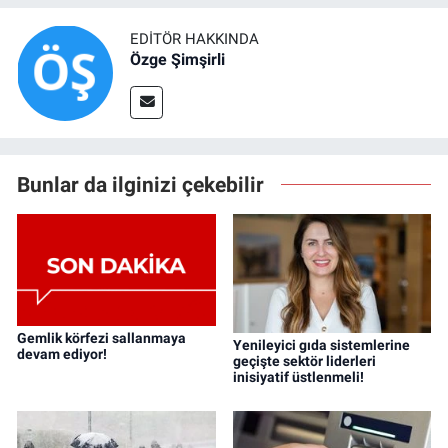
EDITÖR HAKKINDA
Özge Şimşirli
Bunlar da ilginizi çekebilir
Gemlik körfezi sallanmaya
Yenileyici gıda sistemlerine
devam ediyor!
geçişte sektör liderleri
inisiyatif üstlenmeli!