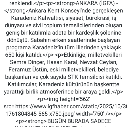
renklendi.</p><p><strong>ANKARA (İGFA) -
</strong>Ankara Kent Konseyi'nde gerçekleşen
Karadeniz Kahvaltısı, siyaset, bürokrasi, iş
dünyası ve sivil toplum temsilcilerinden oluşan
geniş bir katılımla adeta bir kardeşlik şölenine
dönüştü. Sabahın erken saatlerinde başlayan
programa Karadeniz'in tüm illerinden yaklaşık
650 kişi katıldı.</p> <p>Etkinliğe, milletvekilleri
Semra Dinçer, Hasan Karal, Nevzat Ceylan,
Feramuz Üstün, eski milletvekilleri, belediye
başkanları ve çok sayıda STK temsilcisi katıldı.
Katılımcılar, Karadeniz kültürünün başkentte
yarattığı birlik atmosferinde bir araya geldi.</p>
<p><img height='562'
src='https://www.igfhaber.com/static/2025/10/3
1761804845-565-x750.jpeg' width='750' /></p>
<p><strong>'BUGÜN BURADA SADECE