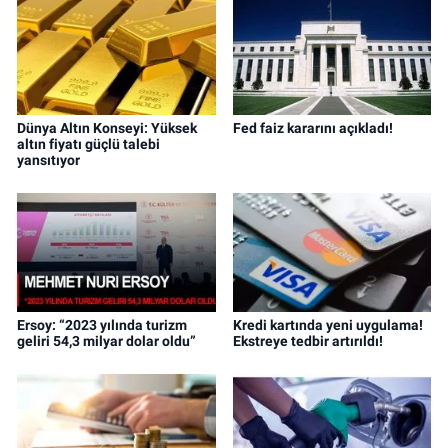
Dünya Altın Konseyi: Yüksek
Fed faiz kararını açıkladı!
altın fiyatı güçlü talebi
yansıtıyor
Ersoy: “2023 yılında turizm
Kredi kartında yeni uygulama!
geliri 54,3 milyar dolar oldu”
Ekstreye tedbir artırıldı!