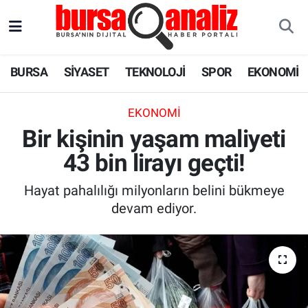
BURSA
Nöbetçi Eczaneler
BURSA
SİYASET
TEKNOLOJİ
SPOR
EKONOMİ
SİYASET
Hava Durumu
EKONOMI
TEKNOLOJİ
Trafik Durumu
Bir kişinin yaşam maliyeti
43 bin lirayı geçti!
SPOR
Süper Lig Puan Durumu ve Fikstür
Hayat pahalılığı milyonların belini bükmeye
EKONOMİ
Tüm Manşetler
devam ediyor.
SAĞLIK
Son Dakika Haberleri
ASTROLOJİ
Haber Arşivi
BLOG