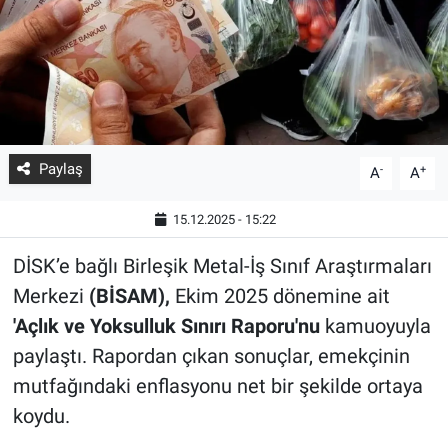
Paylaş
-
+
A
A
15.12.2025 - 15:22
DİSK’e bağlı Birleşik Metal-İş Sınıf Araştırmaları
Merkezi
(BİSAM),
Ekim 2025 dönemine ait
'Açlık ve Yoksulluk Sınırı Raporu'nu
kamuoyuyla
paylaştı. Rapordan çıkan sonuçlar, emekçinin
mutfağındaki enflasyonu net bir şekilde ortaya
koydu.