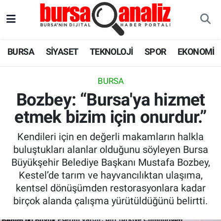
BURSA
Nöbetçi Eczaneler
BURSA
SİYASET
TEKNOLOJİ
SPOR
EKONOMİ
SİYASET
Hava Durumu
BURSA
TEKNOLOJİ
Trafik Durumu
Bozbey: “Bursa'ya hizmet
etmek bizim için onurdur.”
SPOR
Süper Lig Puan Durumu ve Fikstür
Kendileri için en değerli makamların halkla
EKONOMİ
Tüm Manşetler
buluştukları alanlar olduğunu söyleyen Bursa
Büyükşehir Belediye Başkanı Mustafa Bozbey,
SAĞLIK
Son Dakika Haberleri
Kestel’de tarım ve hayvancılıktan ulaşıma,
kentsel dönüşümden restorasyonlara kadar
ASTROLOJİ
Haber Arşivi
birçok alanda çalışma yürütüldüğünü belirtti.
BLOG