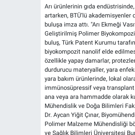
Arı ürünlerinin gıda endüstrisinde
artarken, BTÜ’lü akademisyenler de
buluşa imza attı. "Arı Ekmeği Vası
Geliştirilmiş Polimer Biyokompozit
buluş, Türk Patent Kurumu tarafın
biyokompozit nanolif elde edilmes
özellikle yapay damarlar, protezl
durdurucu materyaller, yara enfeks
yara bakım ürünlerinde, lokal olar
immünosüpressif veya transplan
ana veya ara hammadde olarak kul
Mühendislik ve Doğa Bilimleri Fa
Dr. Aycan Yiğit Çınar, Biyomühend
Polimer Malzeme Mühendisliği bö
ve Sağlık Bilimleri Üniversitesi B