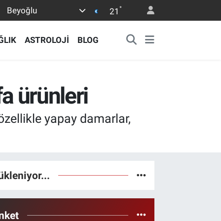
°
Beyoğlu
21
ĞLIK
ASTROLOJİ
BLOG
a ürünleri
özellikle yapay damarlar,
ükleniyor...
nket