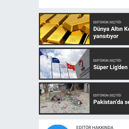
EDITÖRÜN SEÇTIĞI
Dünya Altın Ko
yansıtıyor
EDITÖRÜN SEÇTIĞI
Süper Lig'den
EDITÖRÜN SEÇTIĞI
Pakistan’da s
EDITÖR HAKKINDA