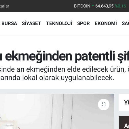
arlar
DOLAR
47,6006
%0.06
EURO
55,0250
%0.02
BURSA
SİYASET
TEKNOLOJİ
SPOR
EKONOMİ
SA
STERLİN
64,2398
%0.2
GRAM ALTIN
6500.87
%0.12
BİST100
13.799
%70
ı ekmeğinden patentli şif
BITCOIN
64.643,95
%0.16
sinde arı ekmeğinden elde edilecek ürün, 
larında lokal olarak uygulanabilecek.
Y
A