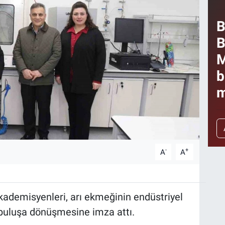
B
B
M
b
m
-
+
A
A
kademisyenleri, arı ekmeğinin endüstriyel
r buluşa dönüşmesine imza attı.