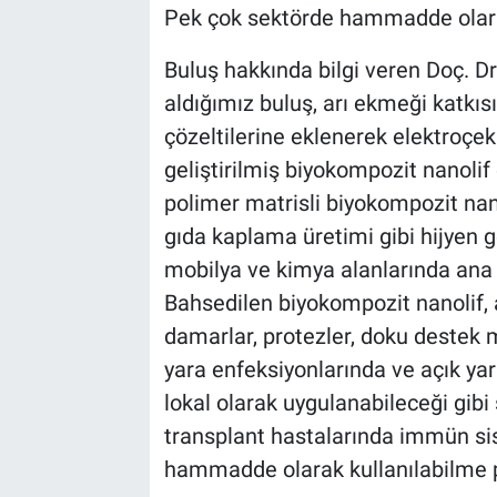
Pek çok sektörde hammadde olarak
Buluş hakkında bilgi veren Doç. Dr
aldığımız buluş, arı ekmeği katkıs
çözeltilerine eklenerek elektroçek
geliştirilmiş biyokompozit nanolif 
polimer matrisli biyokompozit nan
gıda kaplama üretimi gibi hijyen ge
mobilya ve kimya alanlarında ana
Bahsedilen biyokompozit nanolif, a
damarlar, protezler, doku destek 
yara enfeksiyonlarında ve açık yar
lokal olarak uygulanabileceği gib
transplant hastalarında immün s
hammadde olarak kullanılabilme p