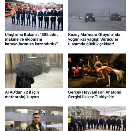
Ulaştırma Bakanı : “305 adet
Kuzey Marmara Otoyolu'nda
makine ve ekipmanı
yoğun kar yağışı: Sürücüler
karayollarımıza kazandırdık"
ulaşımda güçlük çekiyor!
AFAD’dan 72 il için
Gerçek Hayvanların Anatomi
meteorolojik uyarı
Sergisi ilk kez Türkiye’de