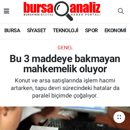
BURSA
Nöbetçi Eczaneler
BURSA
SİYASET
TEKNOLOJİ
SPOR
EKONOMİ
SİYASET
Hava Durumu
GENEL
TEKNOLOJİ
Trafik Durumu
Bu 3 maddeye bakmayan
mahkemelik oluyor
SPOR
Süper Lig Puan Durumu ve Fikstür
Konut ve arsa satışlarında işlem hacmi
EKONOMİ
Tüm Manşetler
artarken, tapu devri sürecindeki hatalar da
paralel biçimde çoğalıyor.
SAĞLIK
Son Dakika Haberleri
ASTROLOJİ
Haber Arşivi
BLOG