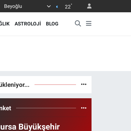
°
Beyoğlu
22
ĞLIK
ASTROLOJİ
BLOG
ükleniyor...
nket
ursa Büyükşehir