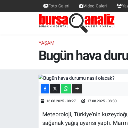
Foto Galeri
Video Galeri
Yaz
BURSA
Nöbetçi Eczaneler
SİYASET
Hava Durumu
YAŞAM
Bugün hava duru
TEKNOLOJİ
Trafik Durumu
SPOR
Süper Lig Puan Durumu ve Fikstür
EKONOMİ
Tüm Manşetler
SAĞLIK
Son Dakika Haberleri
16.08.2025 - 08:27
17.08.2025 - 08:30
ASTROLOJİ
Haber Arşivi
Meteoroloji, Türkiye'nin kuzeydoğ
sağanak yağış uyarısı yaptı. Marm
BLOG