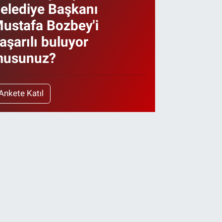
elediye Başkanı
ustafa Bozbey'i
aşarılı buluyor
usunuz?
Ankete Katıl