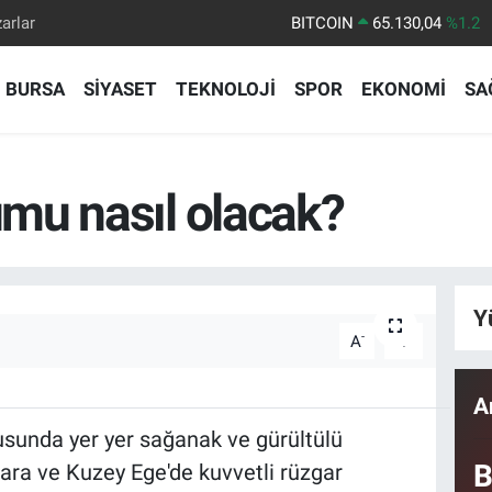
arlar
DOLAR
47,7106
%0.17
EURO
55,1652
%0.27
BURSA
SİYASET
TEKNOLOJİ
SPOR
EKONOMİ
SA
STERLİN
64,4046
%0.35
GRAM ALTIN
6648.99
%2.59
BİST100
13.773
%-19
mu nasıl olacak?
Y
-
+
A
A
A
usunda yer yer sağanak ve gürültülü
B
ara ve Kuzey Ege'de kuvvetli rüzgar