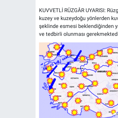
KUVVETLİ RÜZGÂR UYARISI: Rüzgâr
kuzey ve kuzeydoğu yönlerden kuvve
şeklinde esmesi beklendiğinden ya
ve tedbirli olunması gerekmektedi