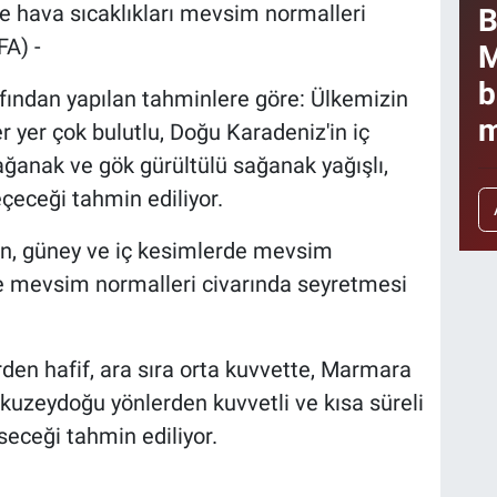
de hava sıcaklıkları mevsim normalleri
B
A) -
M
b
fından yapılan tahminlere göre: Ülkemizin
m
r yer çok bulutlu, Doğu Karadeniz'in iç
ağanak ve gök gürültülü sağanak yağışlı,
eçeceği tahmin ediliyor.
ın, güney ve iç kesimlerde mevsim
de mevsim normalleri civarında seyretmesi
rden hafif, ara sıra orta kuvvette, Marmara
 kuzeydoğu yönlerden kuvvetli ve kısa süreli
seceği tahmin ediliyor.