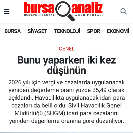
BURSA
Nöbetçi Eczaneler
BURSA
SİYASET
TEKNOLOJİ
SPOR
EKONOMİ
SİYASET
Hava Durumu
GENEL
TEKNOLOJİ
Trafik Durumu
Bunu yaparken iki kez
düşünün
SPOR
Süper Lig Puan Durumu ve Fikstür
2026 yılı için vergi ve cezalarda uygulanacak
EKONOMİ
Tüm Manşetler
yeniden değerleme oranı yüzde 25,49 olarak
açıklandı. Havacılıkta uygulanacak idari para
SAĞLIK
Son Dakika Haberleri
cezaları da belli oldu. Sivil Havacılık Genel
Müdürlüğü (SHGM) idari para cezalarını
ASTROLOJİ
Haber Arşivi
yeniden değerleme oranına göre düzenliyor.
BLOG