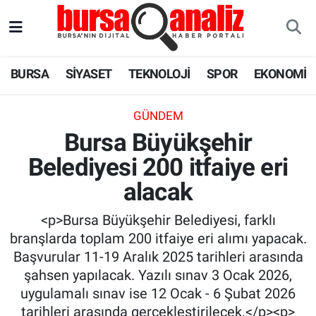
BURSA
Nöbetçi Eczaneler
BURSA
SİYASET
TEKNOLOJİ
SPOR
EKONOMİ
SİYASET
Hava Durumu
GÜNDEM
TEKNOLOJİ
Trafik Durumu
Bursa Büyükşehir
Belediyesi 200 itfaiye eri
SPOR
Süper Lig Puan Durumu ve Fikstür
alacak
EKONOMİ
Tüm Manşetler
<p>Bursa Büyükşehir Belediyesi, farklı
SAĞLIK
Son Dakika Haberleri
branşlarda toplam 200 itfaiye eri alımı yapacak.
Başvurular 11-19 Aralık 2025 tarihleri arasında
ASTROLOJİ
Haber Arşivi
şahsen yapılacak. Yazılı sınav 3 Ocak 2026,
uygulamalı sınav ise 12 Ocak - 6 Şubat 2026
BLOG
tarihleri arasında gerçekleştirilecek.</p><p>