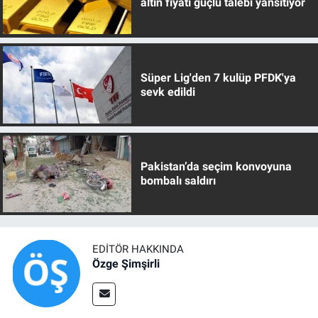
altın fiyatı güçlü talebi yansıtıyor
Süper Lig'den 7 kulüp PFDK'ya
sevk edildi
Pakistan’da seçim konvoyuna
bombalı saldırı
EDITÖR HAKKINDA
Özge Şimşirli