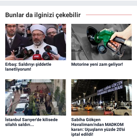
Bunlar da ilginizi çekebilir
Erbaş: Saldırıyı şiddetle
Motorine yeni zam geliyor!
lanetliyorum!
İstanbul Sarıyer'de kilisede
Sabiha Gökçen
silahlı saldırı...
Havalimanı'ndan MADKOM
kararı: Uçuşların yüzde 20’si
iptal edildi!