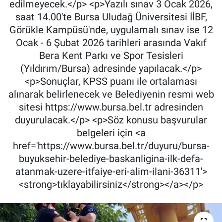
edilmeyecek.</p> <p>Yazılı sınav 3 Ocak 2026,
saat 14.00'te Bursa Uludağ Üniversitesi İİBF,
Görükle Kampüsü'nde, uygulamalı sınav ise 12
Ocak - 6 Şubat 2026 tarihleri arasında Vakıf
Bera Kent Parkı ve Spor Tesisleri
(Yıldırım/Bursa) adresinde yapılacak.</p>
<p>Sonuçlar, KPSS puanı ile ortalaması
alınarak belirlenecek ve Belediyenin resmi web
sitesi https://www.bursa.bel.tr adresinden
duyurulacak.</p> <p>Söz konusu başvurular
belgeleri için <a
href='https://www.bursa.bel.tr/duyuru/bursa-
buyuksehir-belediye-baskanligina-ilk-defa-
atanmak-uzere-itfaiye-eri-alim-ilani-36311'>
<strong>tıklayabilirsiniz</strong></a></p>