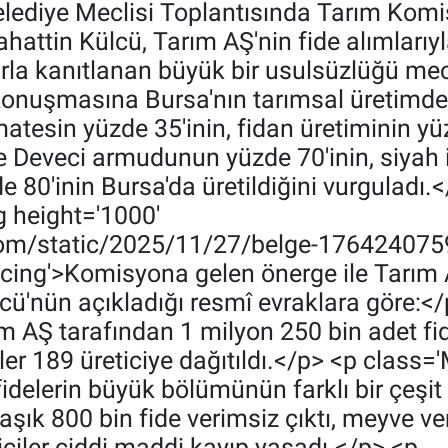
elediye Meclisi Toplantısında Tarım Kom
attin Külcü, Tarım AŞ'nin fide alımlarıyl
rla kanıtlanan büyük bir usulsüzlüğü mec
uşmasına Bursa'nın tarımsal üretimdeki
atesin yüzde 35'inin, fidan üretiminin yüz
e Deveci armudunun yüzde 70'inin, siyah i
80'inin Bursa'da üretildiğini vurguladı.
 height='1000'
com/static/2025/11/27/belge-1764240759
g'>‎‎Komisyona gelen önerge ile Tarım AŞ
cü'nün açıkladığı resmî evraklara göre:<
AŞ tarafından 1 milyon 250 bin adet fide
r 189 üreticiye dağıtıldı.</p> <p class=
n fidelerin büyük bölümünün farklı bir çeşi
şık 800 bin fide verimsiz çıktı, meyve v
ciler ciddi maddi kayıp yaşadı.</p> <p