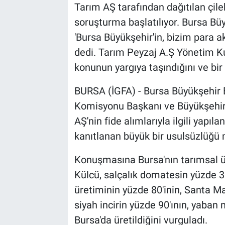
Tarım AŞ tarafından dağıtılan çil
soruşturma başlatılıyor. Bursa Bü
'Bursa Büyükşehir'in, bizim para ak
dedi. Tarım Peyzaj A.Ş Yönetim K
konunun yargıya taşındığını ve bir 
BURSA (İGFA) - Bursa Büyükşehir 
Komisyonu Başkanı ve Büyükşehir 
AŞ'nin fide alımlarıyla ilgili yap
kanıtlanan büyük bir usulsüzlüğü 
Konuşmasına Bursa'nın tarımsal ür
Külcü, salçalık domatesin yüzde 35
üretiminin yüzde 80'inin, Santa M
siyah incirin yüzde 90'ının, yaban
Bursa'da üretildiğini vurguladı.