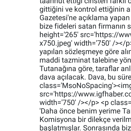
taahhüt ettiği cinsten farklı 
gittiğini ve kontrol ettiğin
Gazetesi'ne açıklama yapan Sa
bize fideleri satan firmanın
height='265' src='https://
x750.jpeg' width='750' /></
yapılan sözleşmeye göre alın
maddi tazminat talebine yön
Tutanağına göre, taraflar an
dava açılacak. Dava, bu süreç
class='MsoNoSpacing'><img
src='https://www.igfhaber.
width='750' /></p> <p class
'Daha önce benim yerime Tar
Komisyona bir dilekçe verilmi
başlatmışlar. Sonrasında biz