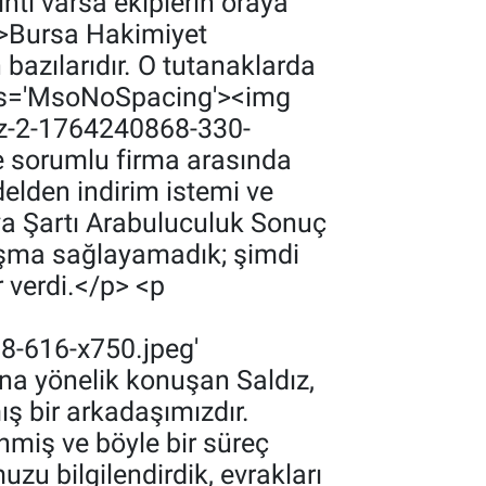
ıntı varsa ekiplerin oraya
g'>Bursa Hakimiyet
 bazılarıdır. O tutanaklarda
class='MsoNoSpacing'><img
iz-2-1764240868-330-
e sorumlu firma arasında
elden indirim istemi ve
va Şartı Arabuluculuk Sonuç
zlaşma sağlayamadık; şimdi
r verdi.</p> <p
8-616-x750.jpeg'
na yönelik konuşan Saldız,
ş bir arkadaşımızdır.
enmiş ve böyle bir süreç
u bilgilendirdik, evrakları