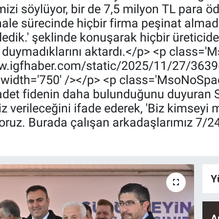
zi söylüyor, bir de 7,5 milyon TL para öd
ale sürecinde hiçbir firma peşinat almad
dedik.' şeklinde konuşarak hiçbir üreticid
m duymadıklarını aktardı.</p> <p class=
www.igfhaber.com/static/2025/11/27/363
width='750' /></p> <p class='MsoNoSpac
n adet fidenin daha bulunduğunu duyuran S
lsiz verileceğini ifade ederek, 'Biz kimse
oruz. Burada çalışan arkadaşlarımız 7/2
Y
A