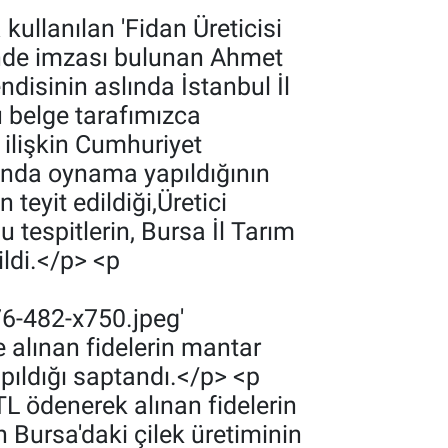
ullanılan 'Fidan Üreticisi
inde imzası bulunan Ahmet
ndisinin aslında İstanbul İl
u belge tarafımızca
 ilişkin Cumhuriyet
runda oynama yapıldığının
eyit edildiği,‎Üretici
 tespitlerin, Bursa İl Tarım
ildi.</p> <p
6-482-x750.jpeg'
 alınan fidelerin mantar
pıldığı saptandı.</p> <p
TL ödenerek alınan fidelerin
 Bursa'daki çilek üretiminin