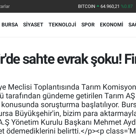
arlar
DOLAR
47,7436
%0.18
EURO
55,2510
%0.32
BURSA
SİYASET
TEKNOLOJİ
SPOR
EKONOMİ
SA
STERLİN
64,4811
%0.38
GRAM ALTIN
6648.99
%2.59
BİST100
13.779
%-14
'de sahte evrak şoku! F
BITCOIN
64.960,21
%0.87
ye Meclisi Toplantısında Tarım Komisyo
ü tarafından gündeme getirilen Tarım AŞ 
k konusunda soruşturma başlatılıyor. Bur
sa Büyükşehir'in, bizim para aktarmayla i
 A.Ş Yönetim Kurulu Başkanı Mehmet Aydı
cret ödemediklerini belirtti.</p><p clas