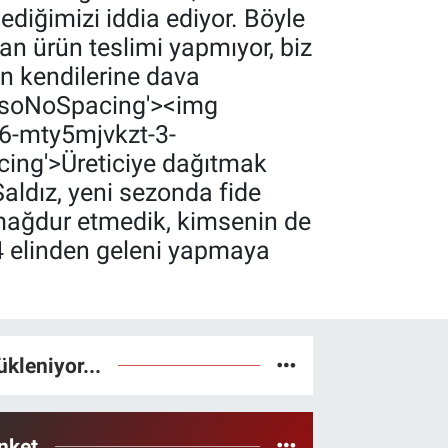
ediğimizi iddia ediyor. Böyle
an ürün teslimi yapmıyor, biz
en kendilerine dava
'MsoNoSpacing'><img
96-mty5mjvkzt-3-
ing'>Üreticiye dağıtmak
aldız, yeni sezonda fide
yi mağdur etmedik, kimsenin de
4 elinden geleni yapmaya
ükleniyor...
nket