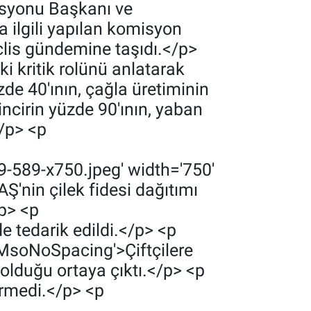
isyonu Başkanı ve
a ilgili yapılan komisyon
lis gündemine taşıdı.</p>
 kritik rolünü anlatarak
de 40'ının, çağla üretiminin
ncirin yüzde 90'ının, yaban
</p> <p
-589-x750.jpeg' width='750'
'nin çilek fidesi dağıtımı
/p> <p
 tedarik edildi.</p> <p
'MsoNoSpacing'>‎Çiftçilere
t olduğu ortaya çıktı.</p> <p
ermedi.</p> <p