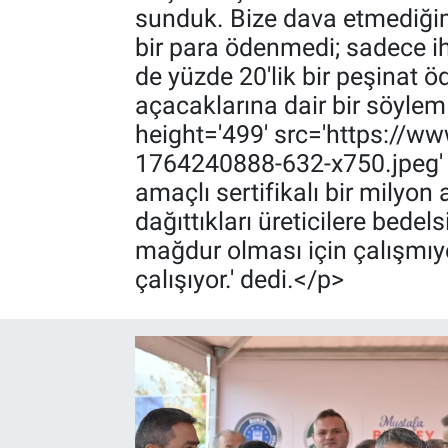
sunduk. Bize dava etmediğimi
bir para ödenmedi; sadece ih
de yüzde 20'lik bir peşinat ö
açacaklarına dair bir söyle
height='499' src='https://
1764240888-632-x750.jpeg' 
amaçlı sertifikalı bir milyo
dağıttıkları üreticilere bede
mağdur olması için çalışmıy
çalışıyor.' dedi.</p>