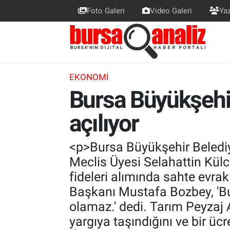
Foto Galeri
Video Galeri
Yaz
BURSA
Nöbetçi Eczaneler
SİYASET
Hava Durumu
EKONOMI
Bursa Büyükşehir
TEKNOLOJİ
Trafik Durumu
açılıyor
SPOR
Süper Lig Puan Durumu ve Fikstür
EKONOMİ
Tüm Manşetler
<p>Bursa Büyükşehir Beledi
Meclis Üyesi Selahattin Külc
SAĞLIK
Son Dakika Haberleri
fideleri alımında sahte evra
Başkanı Mustafa Bozbey, 'Bur
ASTROLOJİ
Haber Arşivi
olamaz.' dedi. Tarım Peyzaj
yargıya taşındığını ve bir ü
BLOG