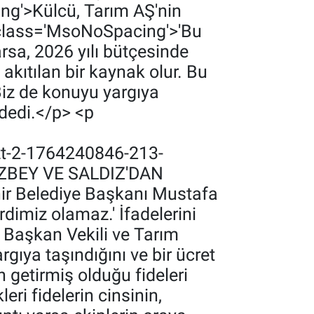
g'>‎Külcü, Tarım AŞ'nin
 class='MsoNoSpacing'>‎‎'Bu
rsa, 2026 yılı bütçesinde
 akıtılan bir kaynak olur. Bu
Biz de konuyu yargıya
 dedi.</p> <p
zt-2-1764240846-213-
BOZBEY VE SALDIZ'DAN
r Belediye Başkanı Mustafa
rdimiz olamaz.' İfadelerini
 Başkan Vekili ve Tarım
ıya taşındığını ve bir ücret
 getirmiş olduğu fideleri
eri fidelerin cinsinin,