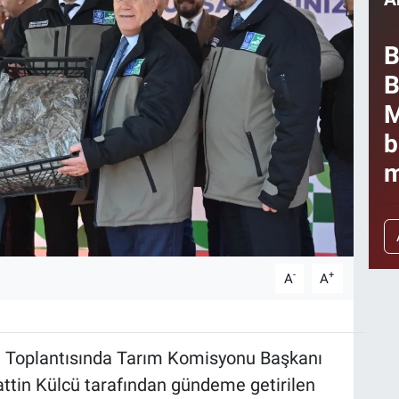
B
B
M
b
m
-
+
A
A
i Toplantısında Tarım Komisyonu Başkanı
ttin Külcü tarafından gündeme getirilen