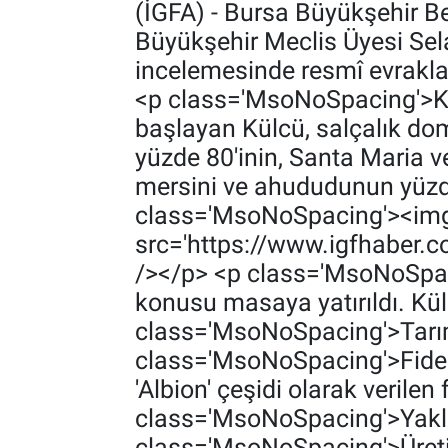
(İGFA) - Bursa Büyükşehir B
Büyükşehir Meclis Üyesi Selah
incelemesinde resmî evrakla
<p class='MsoNoSpacing'>Kon
başlayan Külcü, salçalık dom
yüzde 80'inin, Santa Maria v
mersini ve ahududunun yüzde 
class='MsoNoSpacing'><img
src='https://www.igfhaber.
/></p> <p class='MsoNoSpacin
konusu masaya yatırıldı. Kül
class='MsoNoSpacing'>‎Tarım 
class='MsoNoSpacing'>‎Fidele
'Albion' çeşidi olarak verile
class='MsoNoSpacing'>‎Yakla
class='MsoNoSpacing'>‎Üreti