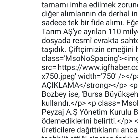
tamamı imha edilmek zorunda
diğer alımlarının da derhal 
sadece tek bir fide alımı. E
Tarım AŞ'ye ayrılan 110 milyo
dosyada resmî evrakta sahtec
taşıdık. Çiftçimizin emeğini 
class='MsoNoSpacing'><img
src='https://www.igfhaber
x750.jpeg' width='750' />
AÇIKLAMA</strong></p> <p 
Bozbey ise, 'Bursa Büyükşehir
kullandı.</p> <p class='Mso
Peyzaj A.Ş Yönetim Kurulu B
ödemediklerini belirtti.</p>
üreticilere dağıttıklarını anc