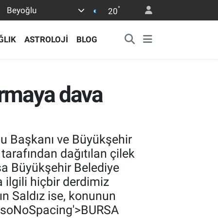
°
Beyoğlu
20
ĞLIK
ASTROLOJİ
BLOG
irmaya dava
nu Başkanı ve Büyükşehir
tarafından dağıtılan çilek
sa Büyükşehir Belediye
lgili hiçbir derdimiz
n Saldız ise, konunun
s='MsoNoSpacing'>BURSA