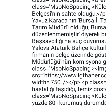
class='MsoNoSpacing'>‎‎Külcü
Belgesi'nin sahte olduğu,</
Yavuz Karaca'nın 'Bursa İl Ta
Tarım Müdürü olduğu, ‎Bursa 
düzenlenmemiştir' diyerek be
Başsavcılığı'na suç duyurus
Yalova Atatürk Bahçe Kültürle
firmanın belge üzerinde göste
Müdürlüğü'nün komisyona gönd
class='MsoNoSpacing'><img
src='https://www.igfhaber.
width='750' /></p> <p class=
hastalığı taşıdığı, temiz gö
class='MsoNoSpacing'>‎Külcü ş
yüzde 80'i kurumuş durumda. 