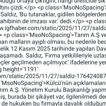
olduğu ortaya çıktığını, hangi üreticide sık
in altını çizdi.</p> <p class='MsoNoSpacin
ldız, 'Bu tutanaklar, gidilen bölgelerden
 sahibinin de imzası var.' dedi.</p> <p 
www.igfhaber.com/static/2025/11/27/sald
p> <p class='MsoNoSpacing'>Tarım A.Ş v
an malların ayıplı olması, bu nedenle bed
elik 12 Kasım 2025 tarihinde yapılan Da
laşamadı. Saldız, 'Firma yetkilileriyle u
ler geçilmeden açılmıyor.' ifadelerine ye
 height='1191'
com/static/2025/11/27/saldiz-176424087
='MsoNoSpacing'>Külcü'nün açıklamaları
ım A.Ş. Yönetim Kurulu Başkanlığı yapmı
ş, burada bir şikâyet var, ilgilenilmedi d
 de hukuken bu firmayla davalık olduğumuz