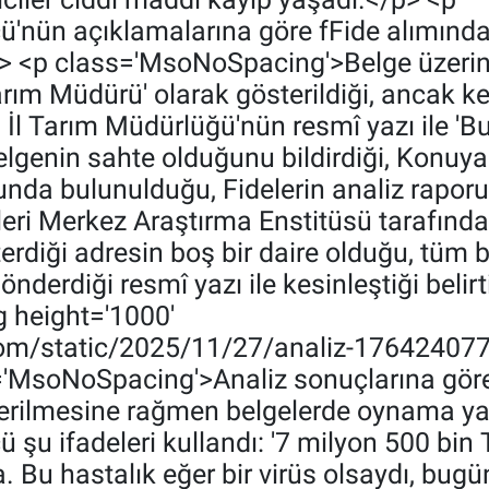
'nün açıklamalarına göre fFide alımında k
p> <p class='MsoNoSpacing'>‎Belge üzer
rım Müdürü' olarak gösterildiği, ancak ke
İl Tarım Müdürlüğü'nün resmî yazı ile 'B
lgenin sahte olduğunu bildirdiği, ‎Konuya
unda bulunulduğu, ‎Fidelerin analiz rapo
ri Merkez Araştırma Enstitüsü tarafından t
rdiği adresin boş bir daire olduğu, tüm bu
erdiği resmî yazı ile kesinleştiği belirt
 height='1000'
com/static/2025/11/27/analiz-176424077
'MsoNoSpacing'>‎‎Analiz sonuçlarına göre
sterilmesine rağmen belgelerde oynama ya
u ifadeleri kullandı: ‎'7 milyon 500 bin 
Bu hastalık eğer bir virüs olsaydı, bugün