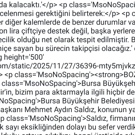
 kalacaktı.'</p> <p class='MsoNoSpacin
incelenmesi gerektiğini belirterek:</p> <p
ğer diğer kalemlerde de benzer durumlar va
n lira çiftçiye destek değil, başka yerlere
ilik olduğu net olarak tespit edilmiştir. 
hiçe sayan bu sürecin takipçisi olacağız.'
 height='500'
.com/static/2025/11/27/36396-mty5mjvk
</p> <p class='MsoNoSpacing'><strong>
class='MsoNoSpacing'>Bursa Büyükşehi
'in, bizim para aktarmayla ilgili hiçbir de
NoSpacing'>Bursa Büyükşehir Belediyesi
aşkanı Mehmet Aydın Saldız, konunun yarg
 <p class='MsoNoSpacing'>Saldız, firmanın
ak sayı eksikliğinden dolayı bu sefer verdikl