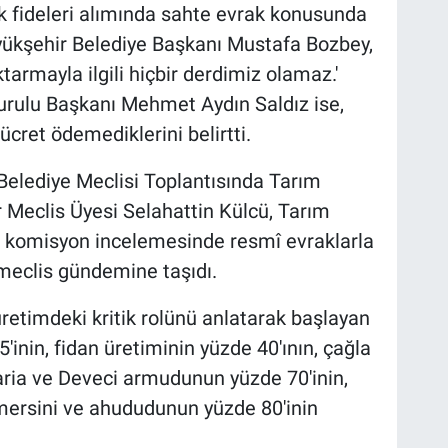
ek fideleri alımında sahte evrak konusunda
yükşehir Belediye Başkanı Mustafa Bozbey,
tarmayla ilgili hiçbir derdimiz olamaz.'
urulu Başkanı Mehmet Aydın Saldız ise,
ücret ödemediklerini belirtti.
Belediye Meclisi Toplantısında Tarım
Meclis Üyesi Selahattin Külcü, Tarım
ılan komisyon incelemesinde resmî evraklarla
meclis gündemine taşıdı.
etimdeki kritik rolünü anlatarak başlayan
'inin, fidan üretiminin yüzde 40'ının, çağla
aria ve Deveci armudunun yüzde 70'inin,
 mersini ve ahududunun yüzde 80'inin