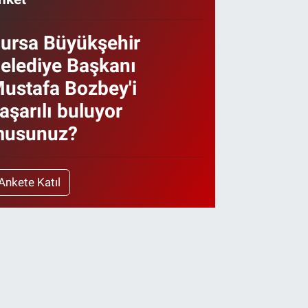
ursa Büyükşehir
elediye Başkanı
ustafa Bozbey'i
aşarılı buluyor
usunuz?
Ankete Katıl