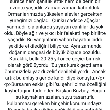
sürece hem şahitlik ettik hem de derin bir
üzüntü yaşadık. Zaman zaman kahrolduk.
Ormanlarımızda yükselen alevler gerçekten
yüreğimizi dağladı. Çünkü sadece ağaçlar
yanmadı; o alanlarda yaşayan canlılar da yok
oldu. Böyle ağır ve yıkıcı bir felaketi hep birlikte
yaşadık. Bu yangınların yaban hayatını ciddi
şekilde etkilediğini biliyoruz. Aynı zamanda
doğanın dengesi de büyük ölçüde bozuldu.
Kuraklık, belki 20-25 yıl önce geçici bir risk
olarak görülüyordu. 'Bu yaz kurak geçti ama
önümüzdeki yaz düzelir' denilebiliyordu. Ancak
artık bu anlayış geride kaldı' diye konuştu.</p>
<p>Bursa'nın eskisi gibi 'su şehri' olma özelliğini
kaybettiğini ifade eden Başkan Bozbey, 'Bugün
su kaynakları azalan, suyu tasarruflu
kullanması gereken bir şehir konumundayız.
Bununla birlikte iklim değişikliğinin getirdiği