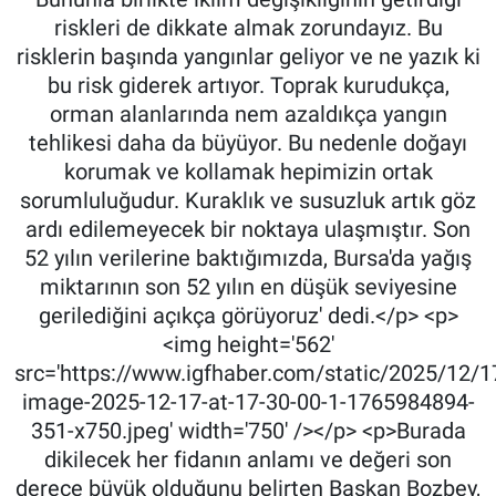
riskleri de dikkate almak zorundayız. Bu
risklerin başında yangınlar geliyor ve ne yazık ki
bu risk giderek artıyor. Toprak kurudukça,
orman alanlarında nem azaldıkça yangın
tehlikesi daha da büyüyor. Bu nedenle doğayı
korumak ve kollamak hepimizin ortak
sorumluluğudur. Kuraklık ve susuzluk artık göz
ardı edilemeyecek bir noktaya ulaşmıştır. Son
52 yılın verilerine baktığımızda, Bursa'da yağış
miktarının son 52 yılın en düşük seviyesine
gerilediğini açıkça görüyoruz' dedi.</p> <p>
<img height='562'
src='https://www.igfhaber.com/static/2025/12/
image-2025-12-17-at-17-30-00-1-1765984894-
351-x750.jpeg' width='750' /></p> <p>Burada
dikilecek her fidanın anlamı ve değeri son
derece büyük olduğunu belirten Başkan Bozbey,