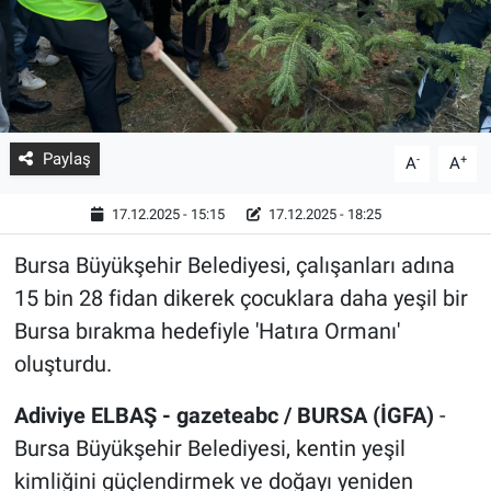
Paylaş
-
+
A
A
17.12.2025 - 15:15
17.12.2025 - 18:25
Bursa Büyükşehir Belediyesi, çalışanları adına
15 bin 28 fidan dikerek çocuklara daha yeşil bir
Bursa bırakma hedefiyle 'Hatıra Ormanı'
oluşturdu.
Adiviye ELBAŞ - gazeteabc / BURSA (İGFA)
-
Bursa Büyükşehir Belediyesi, kentin yeşil
kimliğini güçlendirmek ve doğayı yeniden