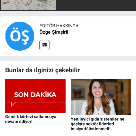
EDITÖR HAKKINDA
Özge Şimşirli
Bunlar da ilginizi çekebilir
Gemlik körfezi sallanmaya
Yenileyici gıda sistemlerine
devam ediyor!
geçişte sektör liderleri
inisiyatif üstlenmeli!