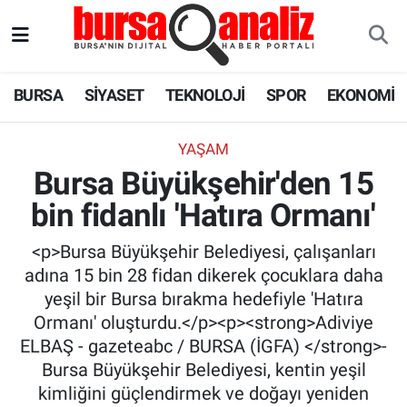
BURSA
Nöbetçi Eczaneler
BURSA
SİYASET
TEKNOLOJİ
SPOR
EKONOMİ
SİYASET
Hava Durumu
YAŞAM
TEKNOLOJİ
Trafik Durumu
Bursa Büyükşehir'den 15
bin fidanlı 'Hatıra Ormanı'
SPOR
Süper Lig Puan Durumu ve Fikstür
<p>Bursa Büyükşehir Belediyesi, çalışanları
EKONOMİ
Tüm Manşetler
adına 15 bin 28 fidan dikerek çocuklara daha
yeşil bir Bursa bırakma hedefiyle 'Hatıra
SAĞLIK
Son Dakika Haberleri
Ormanı' oluşturdu.</p><p><strong>Adiviye
ELBAŞ - gazeteabc / BURSA (İGFA) </strong>-
ASTROLOJİ
Haber Arşivi
Bursa Büyükşehir Belediyesi, kentin yeşil
kimliğini güçlendirmek ve doğayı yeniden
BLOG