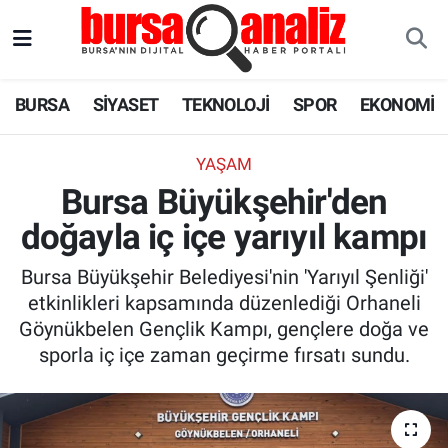
BURSA
Nöbetçi Eczaneler
BURSA
SİYASET
TEKNOLOJİ
SPOR
EKONOMİ
SİYASET
Hava Durumu
YAŞAM
TEKNOLOJİ
Trafik Durumu
Bursa Büyükşehir'den
doğayla iç içe yarıyıl kampı
SPOR
Süper Lig Puan Durumu ve Fikstür
Bursa Büyükşehir Belediyesi'nin 'Yarıyıl Şenliği'
EKONOMİ
Tüm Manşetler
etkinlikleri kapsamında düzenlediği Orhaneli
Göynükbelen Gençlik Kampı, gençlere doğa ve
SAĞLIK
Son Dakika Haberleri
sporla iç içe zaman geçirme fırsatı sundu.
ASTROLOJİ
Haber Arşivi
BLOG