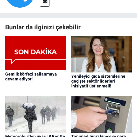
Bunlar da ilginizi çekebilir
Gemlik körfezi sallanmaya
Yenileyici gıda sistemlerine
devam ediyor!
geçişte sektör liderleri
inisiyatif üstlenmeli!
Meteoroloji'den uyarı! 8 Kentte
Tanımadığınız kimseye para