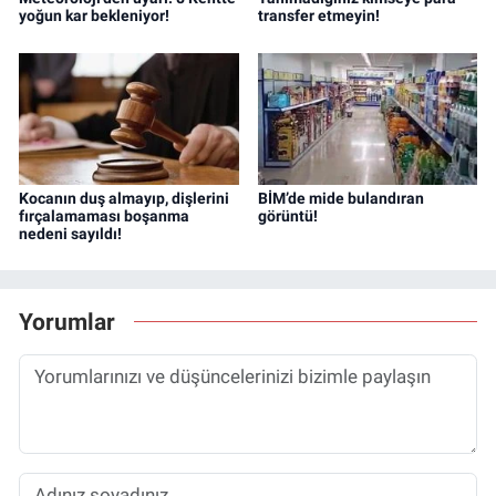
yoğun kar bekleniyor!
transfer etmeyin!
Kocanın duş almayıp, dişlerini
BİM’de mide bulandıran
fırçalamaması boşanma
görüntü!
nedeni sayıldı!
Yorumlar