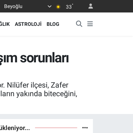
°
Beyoğlu
33
ĞLIK
ASTROLOJİ
BLOG
şım sorunları
 Nilüfer ilçesi, Zafer
arın yakında biteceğini,
ükleniyor...