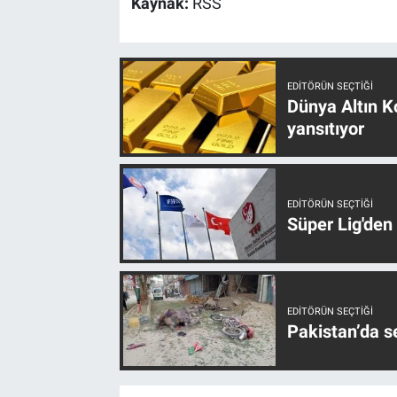
Kaynak:
RSS
EDITÖRÜN SEÇTIĞI
Dünya Altın Ko
yansıtıyor
EDITÖRÜN SEÇTIĞI
Süper Lig'den
EDITÖRÜN SEÇTIĞI
Pakistan’da s