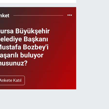
nket
ursa Büyükşehir
elediye Başkanı
ustafa Bozbey'i
aşarılı buluyor
usunuz?
Ankete Katıl