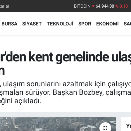
arlar
BITCOIN
64.944,08
%-0.18
DOLAR
47,7436
%0.18
BURSA
SİYASET
TEKNOLOJİ
SPOR
EKONOMİ
SA
EURO
55,2510
%0.32
STERLİN
64,4811
%0.38
GRAM ALTIN
6660.55
%0.03
'den kent genelinde ula
BİST100
13.779
%-14
m
ulaşım sorunlarını azaltmak için çalışıyor.
şmaları sürüyor. Başkan Bozbey, çalışmal
ğini açıkladı.
Y