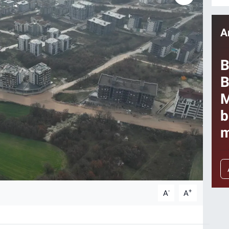
A
B
B
M
b
m
-
+
A
A