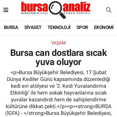
BURSA
Nöbetçi Eczaneler
BURSA
SİYASET
TEKNOLOJİ
SPOR
EKONOMİ
SİYASET
Hava Durumu
YAŞAM
TEKNOLOJİ
Trafik Durumu
Bursa can dostlara sıcak
yuva oluyor
SPOR
Süper Lig Puan Durumu ve Fikstür
<p>Bursa Büyükşehir Belediyesi, 17 Şubat
EKONOMİ
Tüm Manşetler
Dünya Kediler Günü kapsamında düzenlediği
kedi evi atölyesi ve '2. Kedi Yuvalandırma
SAĞLIK
Son Dakika Haberleri
Etkinliği' ile hem sokak hayvanlarına sıcak
yuvalar kazandırdı hem de sahiplendirme
ASTROLOJİ
Haber Arşivi
kültürüne dikkat çekti.</p><p><strong>BURSA
(İGFA) - </strong>Bursa Büyükşehir Belediyesi,
BLOG