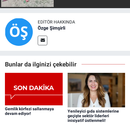
EDITÖR HAKKINDA
Özge Şimşirli
Bunlar da ilginizi çekebilir
Gemlik körfezi sallanmaya
Yenileyici gıda sistemlerine
devam ediyor!
geçişte sektör liderleri
inisiyatif üstlenmeli!