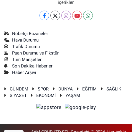
içerikler.
Nöbetçi Eczaneler
Hava Durumu
Trafik Durumu
Puan Durumu ve Fikstür
Tüm Manşetler
Son Dakika Haberleri
Haber Arşivi
GÜNDEM
SPOR
DÜNYA
EĞİTİM
SAĞLIK
SİYASET
EKONOMİ
YAŞAM
AYM GRUP LTD.ŞTİ. Copyright © 2024. Her hakkı