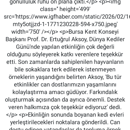
gönüllülük ruhu ön plana çıktı.</p> <p><img
class='' height='499'
src='https://www.igfhaber.com/static/2026/02/
mty5otjjzd-1-1771230228-594-x750.jpeg'
width='750' /></p> <p>Bursa Kent Konseyi
Başkanı Prof. Dr. Ertuğrul Aksoy, Dünya Kediler
Günü'nde yapılan etkinliğin çok değerli
olduğunu söyleyerek katkı verenlere teşekkür
etti. Son zamanlarda sahiplenilen hayvanların
bile sokaklara terk edilerek istenmeyen
örneklerin yaşandığını belirten Aksoy, 'Bu tür
etkinlikler can dostlarımızın yaşamlarını
kolaylaştırma amacı güdüyor. Farkındalık
oluşturmak açısından da ayrıca önemli. Destek
veren halkımıza çok teşekkür ediyoruz' dedi.
</p> <p>Ekinliğin sonunda boyanan kedi evleri
yerleştirilecekleri noktalara gönderildi. Can
dostu edinen vatandaşlar da topluma örnek