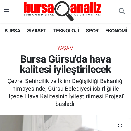
BURSA
Nöbetçi Eczaneler
BURSA
SİYASET
TEKNOLOJİ
SPOR
EKONOMİ
SİYASET
Hava Durumu
YAŞAM
TEKNOLOJİ
Trafik Durumu
Bursa Gürsu'da hava
kalitesi iyileştirilecek
SPOR
Süper Lig Puan Durumu ve Fikstür
Çevre, Şehircilik ve İklim Değişikliği Bakanlığı
EKONOMİ
Tüm Manşetler
himayesinde, Gürsu Belediyesi işbirliği ile
ilçede 'Hava Kalitesinin İyileştirilmesi Projesi'
SAĞLIK
Son Dakika Haberleri
başladı.
ASTROLOJİ
Haber Arşivi
BLOG