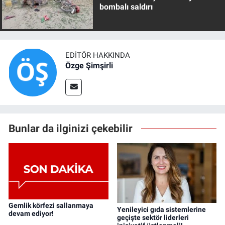
bombalı saldırı
EDITÖR HAKKINDA
Özge Şimşirli
Bunlar da ilginizi çekebilir
Gemlik körfezi sallanmaya
Yenileyici gıda sistemlerine
devam ediyor!
geçişte sektör liderleri