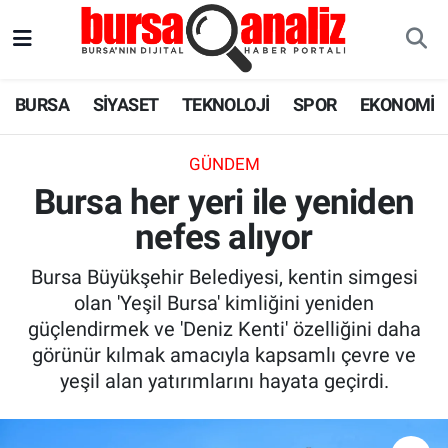
BURSA
Nöbetçi Eczaneler
BURSA
SİYASET
TEKNOLOJİ
SPOR
EKONOMİ
SİYASET
Hava Durumu
GÜNDEM
TEKNOLOJİ
Trafik Durumu
Bursa her yeri ile yeniden
nefes alıyor
SPOR
Süper Lig Puan Durumu ve Fikstür
Bursa Büyükşehir Belediyesi, kentin simgesi
EKONOMİ
Tüm Manşetler
olan 'Yeşil Bursa' kimliğini yeniden
güçlendirmek ve 'Deniz Kenti' özelliğini daha
SAĞLIK
Son Dakika Haberleri
görünür kılmak amacıyla kapsamlı çevre ve
yeşil alan yatırımlarını hayata geçirdi.
ASTROLOJİ
Haber Arşivi
BLOG