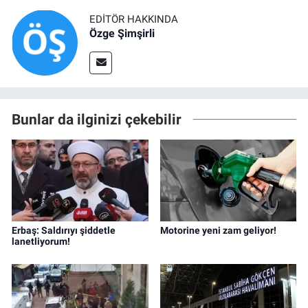
EDITÖR HAKKINDA
Özge Şimşirli
Bunlar da ilginizi çekebilir
Erbaş: Saldırıyı şiddetle
Motorine yeni zam geliyor!
lanetliyorum!