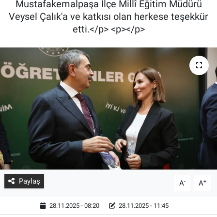
Mustafakemalpaşa İlçe Millî Eğitim Müdürü
Veysel Çalık'a ve katkısı olan herkese teşekkür
etti.</p> <p></p>
Paylaş
-
+
A
A
28.11.2025 - 08:20
28.11.2025 - 11:45