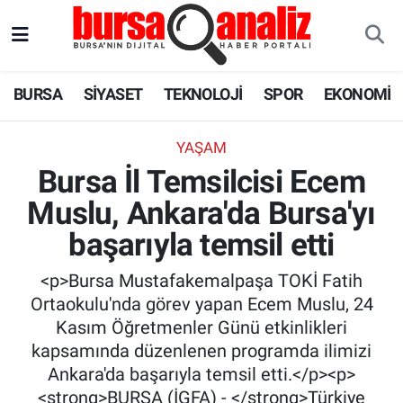
BURSA
Nöbetçi Eczaneler
BURSA
SİYASET
TEKNOLOJİ
SPOR
EKONOMİ
SİYASET
Hava Durumu
YAŞAM
TEKNOLOJİ
Trafik Durumu
Bursa İl Temsilcisi Ecem
Muslu, Ankara'da Bursa'yı
SPOR
Süper Lig Puan Durumu ve Fikstür
başarıyla temsil etti
EKONOMİ
Tüm Manşetler
<p>Bursa Mustafakemalpaşa TOKİ Fatih
SAĞLIK
Son Dakika Haberleri
Ortaokulu'nda görev yapan Ecem Muslu, 24
Kasım Öğretmenler Günü etkinlikleri
ASTROLOJİ
Haber Arşivi
kapsamında düzenlenen programda ilimizi
Ankara'da başarıyla temsil etti.</p><p>
BLOG
<strong>BURSA (İGFA) - </strong>Türkiye