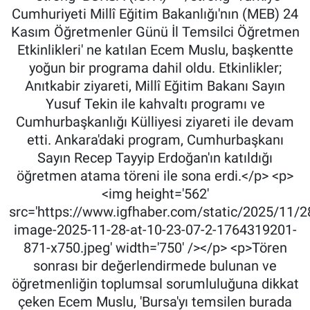
Cumhuriyeti Millî Eğitim Bakanlığı'nın (MEB) 24
Kasım Öğretmenler Günü İl Temsilci Öğretmen
Etkinlikleri' ne katılan Ecem Muslu, başkentte
yoğun bir programa dahil oldu. Etkinlikler;
Anıtkabir ziyareti, Millî Eğitim Bakanı Sayın
Yusuf Tekin ile kahvaltı programı ve
Cumhurbaşkanlığı Külliyesi ziyareti ile devam
etti. Ankara'daki program, Cumhurbaşkanı
Sayın Recep Tayyip Erdoğan'ın katıldığı
öğretmen atama töreni ile sona erdi.</p> <p>
<img height='562'
src='https://www.igfhaber.com/static/2025/11/
image-2025-11-28-at-10-23-07-2-1764319201-
871-x750.jpeg' width='750' /></p> <p>Tören
sonrası bir değerlendirmede bulunan ve
öğretmenliğin toplumsal sorumluluğuna dikkat
çeken Ecem Muslu, 'Bursa'yı temsilen burada