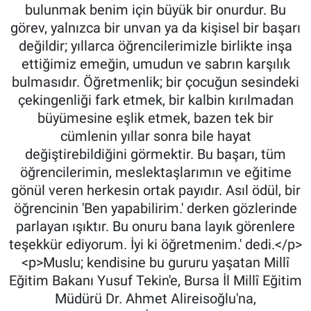
bulunmak benim için büyük bir onurdur. Bu
görev, yalnızca bir unvan ya da kişisel bir başarı
değildir; yıllarca öğrencilerimizle birlikte inşa
ettiğimiz emeğin, umudun ve sabrın karşılık
bulmasıdır. Öğretmenlik; bir çocuğun sesindeki
çekingenliği fark etmek, bir kalbin kırılmadan
büyümesine eşlik etmek, bazen tek bir
cümlenin yıllar sonra bile hayat
değiştirebildiğini görmektir. Bu başarı, tüm
öğrencilerimin, meslektaşlarımın ve eğitime
gönül veren herkesin ortak payıdır. Asıl ödül, bir
öğrencinin 'Ben yapabilirim.' derken gözlerinde
parlayan ışıktır. Bu onuru bana layık görenlere
teşekkür ediyorum. İyi ki öğretmenim.' dedi.</p>
<p>Muslu; kendisine bu gururu yaşatan Millî
Eğitim Bakanı Yusuf Tekin'e, Bursa İl Millî Eğitim
Müdürü Dr. Ahmet Alireisoğlu'na,