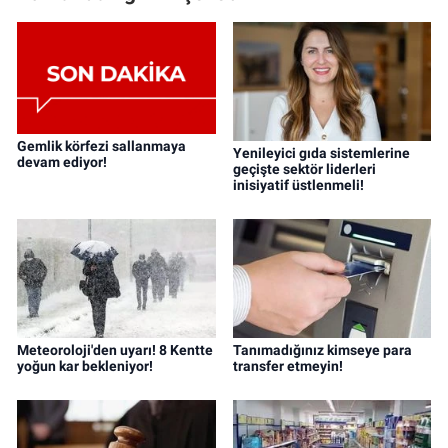
Gemlik körfezi sallanmaya
Yenileyici gıda sistemlerine
devam ediyor!
geçişte sektör liderleri
inisiyatif üstlenmeli!
Meteoroloji'den uyarı! 8 Kentte
Tanımadığınız kimseye para
yoğun kar bekleniyor!
transfer etmeyin!