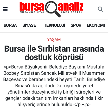
BURSA
Nöbetçi Eczaneler
BURSA
SİYASET
TEKNOLOJİ
SPOR
EKONOMİ
SİYASET
Hava Durumu
YAŞAM
TEKNOLOJİ
Trafik Durumu
Bursa ile Sırbistan arasında
dostluk köprüsü
SPOR
Süper Lig Puan Durumu ve Fikstür
<p>Bursa Büyükşehir Belediye Başkanı Mustafa
EKONOMİ
Tüm Manşetler
Bozbey, Sırbistan Sancak Milletvekili Muammer
Baçevac ve beraberindeki heyeti Tarihi Belediye
SAĞLIK
Son Dakika Haberleri
Binası'nda ağırladı. Görüşmede yerel
yönetimler düzeyindeki iş birliği süreçleri ve
ASTROLOJİ
Haber Arşivi
gençler odaklı tanıtım imkanları hakkında fikir
alışverişlerinde bulunuldu.</p><p>
BLOG