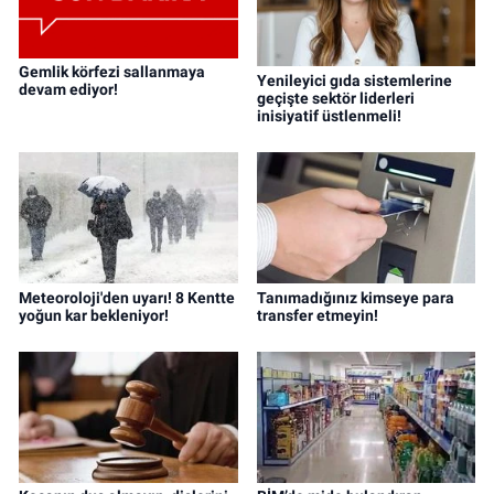
Gemlik körfezi sallanmaya
Yenileyici gıda sistemlerine
devam ediyor!
geçişte sektör liderleri
inisiyatif üstlenmeli!
Meteoroloji'den uyarı! 8 Kentte
Tanımadığınız kimseye para
yoğun kar bekleniyor!
transfer etmeyin!