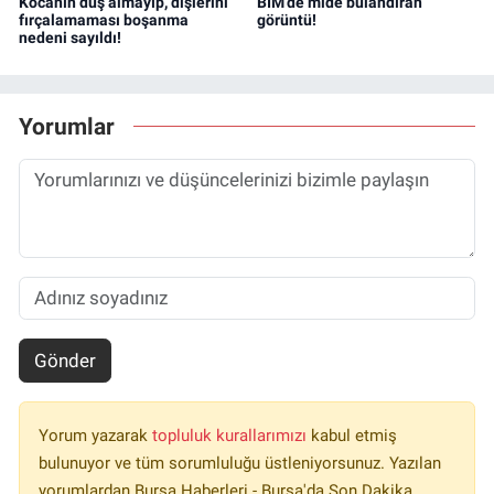
Kocanın duş almayıp, dişlerini
BİM’de mide bulandıran
fırçalamaması boşanma
görüntü!
nedeni sayıldı!
Yorumlar
Gönder
Yorum yazarak
topluluk kurallarımızı
kabul etmiş
bulunuyor ve tüm sorumluluğu üstleniyorsunuz. Yazılan
yorumlardan Bursa Haberleri - Bursa'da Son Dakika