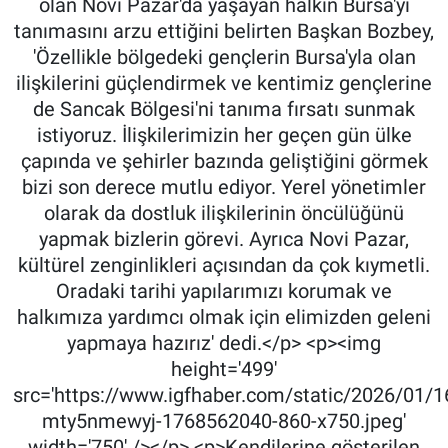
olan Novi Pazar'da yaşayan halkın Bursa'yı
tanımasını arzu ettiğini belirten Başkan Bozbey,
'Özellikle bölgedeki gençlerin Bursa'yla olan
ilişkilerini güçlendirmek ve kentimiz gençlerine
de Sancak Bölgesi'ni tanıma fırsatı sunmak
istiyoruz. İlişkilerimizin her geçen gün ülke
çapında ve şehirler bazında geliştiğini görmek
bizi son derece mutlu ediyor. Yerel yönetimler
olarak da dostluk ilişkilerinin öncülüğünü
yapmak bizlerin görevi. Ayrıca Novi Pazar,
kültürel zenginlikleri açısından da çok kıymetli.
Oradaki tarihi yapılarımızı korumak ve
halkımıza yardımcı olmak için elimizden geleni
yapmaya hazırız' dedi.</p> <p><img
height='499'
src='https://www.igfhaber.com/static/2026/01/
mty5nmewyj-1768562040-860-x750.jpeg'
width='750' /></p> <p>Kendilerine gösterilen