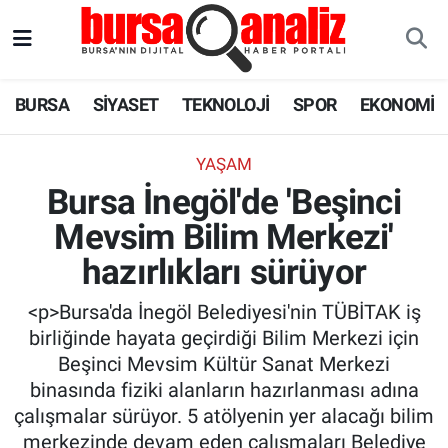
BURSA
Nöbetçi Eczaneler
BURSA
SİYASET
TEKNOLOJİ
SPOR
EKONOMİ
SİYASET
Hava Durumu
YAŞAM
TEKNOLOJİ
Trafik Durumu
Bursa İnegöl'de 'Beşinci
Mevsim Bilim Merkezi'
SPOR
Süper Lig Puan Durumu ve Fikstür
hazırlıkları sürüyor
EKONOMİ
Tüm Manşetler
<p>Bursa'da İnegöl Belediyesi'nin TÜBİTAK iş
SAĞLIK
Son Dakika Haberleri
birliğinde hayata geçirdiği Bilim Merkezi için
Beşinci Mevsim Kültür Sanat Merkezi
ASTROLOJİ
Haber Arşivi
binasında fiziki alanların hazırlanması adına
çalışmalar sürüyor. 5 atölyenin yer alacağı bilim
BLOG
merkezinde devam eden çalışmaları Belediye