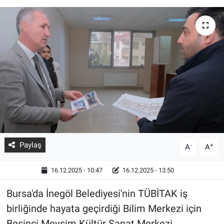
Paylaş
-
+
A
A
16.12.2025 - 10:47
16.12.2025 - 13:50
Bursa'da İnegöl Belediyesi'nin TÜBİTAK iş
birliğinde hayata geçirdiği Bilim Merkezi için
Beşinci Mevsim Kültür Sanat Merkezi