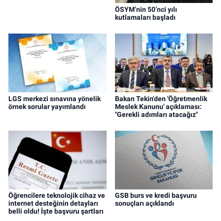
ÖSYM’nin 50’nci yılı
kutlamaları başladı
LGS merkezi sınavına yönelik
Bakan Tekin'den 'Öğretmenlik
örnek sorular yayımlandı
Meslek Kanunu' açıklaması:
"Gerekli adımları atacağız"
Öğrencilere teknolojik cihaz ve
GSB burs ve kredi başvuru
internet desteğinin detayları
sonuçları açıklandı
belli oldu! İşte başvuru şartları