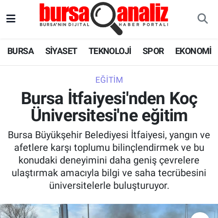
BURSA
Nöbetçi Eczaneler
BURSA
SİYASET
TEKNOLOJİ
SPOR
EKONOMİ
SİYASET
Hava Durumu
EĞITIM
TEKNOLOJİ
Trafik Durumu
Bursa İtfaiyesi'nden Koç
Üniversitesi'ne eğitim
SPOR
Süper Lig Puan Durumu ve Fikstür
Bursa Büyükşehir Belediyesi İtfaiyesi, yangın ve
EKONOMİ
Tüm Manşetler
afetlere karşı toplumu bilinçlendirmek ve bu
konudaki deneyimini daha geniş çevrelere
SAĞLIK
Son Dakika Haberleri
ulaştırmak amacıyla bilgi ve saha tecrübesini
üniversitelerle buluşturuyor.
ASTROLOJİ
Haber Arşivi
BLOG