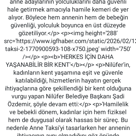
anne adaylarının yolculuklarını daha güvenli
hale getirmek amacıyla hamile kemeri de yer
alıyor. Böylece hem annenin hem de bebeğin
güvenliği, yolculuk boyunca en üst düzeyde
gözetiliyor.</p> <p><img height='288'
src='https://www.igfhaber.com/static/2026/02/1
taksi-2-1770900593-108-x750.jpeg' width='750'
/></p> <p><b>'HERKES İÇİN DAHA
YAŞANABİLİR BİR KENT'</b></p> <p>Nilüfer'in,
kadınların kent yaşamına eşit ve güvenle
katılabildiği, hizmetlerin hayatın gerçek
ihtiyaçlarına göre şekillendiği bir kent olduğuna
vurgu yapan Nilüfer Belediye Başkanı Şadi
Özdemir, şöyle devam etti:</p> <p>'Hamilelik
ve bebekli dönem, kadınlar için hem fiziksel
hem de duygusal olarak hassas bir süreç. Bu
nedenle Anne Taksi'yi tasarlarken her annenin
ihtiyacının aynı olmadığını göz önünde