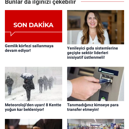
Bunlar da ilginizi çekebilir
Gemlik körfezi sallanmaya
Yenileyici gıda sistemlerine
devam ediyor!
geçişte sektör liderleri
inisiyatif üstlenmeli!
Meteoroloji'den uyarı! 8 Kentte
Tanımadığınız kimseye para
yoğun kar bekleniyor!
transfer etmeyin!