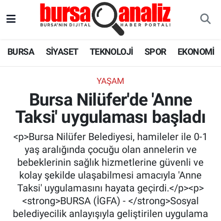
BURSA
Nöbetçi Eczaneler
BURSA
SİYASET
TEKNOLOJİ
SPOR
EKONOMİ
SİYASET
Hava Durumu
YAŞAM
TEKNOLOJİ
Trafik Durumu
Bursa Nilüfer'de 'Anne
Taksi' uygulaması başladı
SPOR
Süper Lig Puan Durumu ve Fikstür
<p>Bursa Nilüfer Belediyesi, hamileler ile 0-1
EKONOMİ
Tüm Manşetler
yaş aralığında çocuğu olan annelerin ve
bebeklerinin sağlık hizmetlerine güvenli ve
SAĞLIK
Son Dakika Haberleri
kolay şekilde ulaşabilmesi amacıyla 'Anne
Taksi' uygulamasını hayata geçirdi.</p><p>
ASTROLOJİ
Haber Arşivi
<strong>BURSA (İGFA) - </strong>Sosyal
belediyecilik anlayışıyla geliştirilen uygulama
BLOG