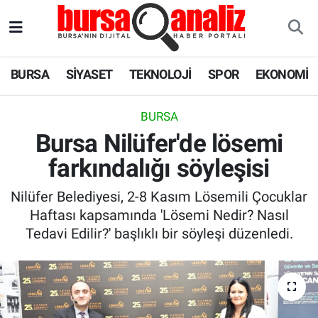
BURSA
Nöbetçi Eczaneler
BURSA
SİYASET
TEKNOLOJİ
SPOR
EKONOMİ
SİYASET
Hava Durumu
BURSA
TEKNOLOJİ
Trafik Durumu
Bursa Nilüfer'de lösemi
farkındalığı söyleşisi
SPOR
Süper Lig Puan Durumu ve Fikstür
Nilüfer Belediyesi, 2-8 Kasım Lösemili Çocuklar
EKONOMİ
Tüm Manşetler
Haftası kapsamında 'Lösemi Nedir? Nasıl
Tedavi Edilir?' başlıklı bir söyleşi düzenledi.
SAĞLIK
Son Dakika Haberleri
ASTROLOJİ
Haber Arşivi
BLOG