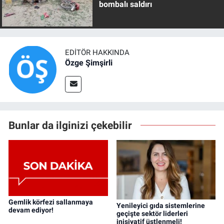
bombalı saldırı
EDITÖR HAKKINDA
Özge Şimşirli
Bunlar da ilginizi çekebilir
Gemlik körfezi sallanmaya
Yenileyici gıda sistemlerine
devam ediyor!
geçişte sektör liderleri
inisiyatif üstlenmeli!