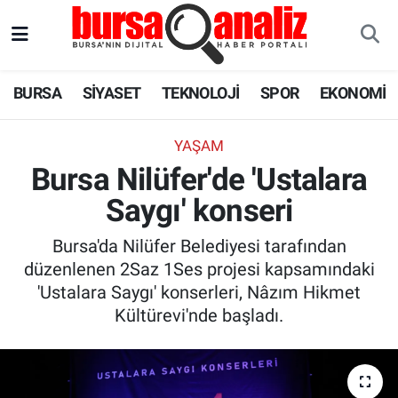
BURSA
Nöbetçi Eczaneler
BURSA
SİYASET
TEKNOLOJİ
SPOR
EKONOMİ
SİYASET
Hava Durumu
YAŞAM
TEKNOLOJİ
Trafik Durumu
Bursa Nilüfer'de 'Ustalara
Saygı' konseri
SPOR
Süper Lig Puan Durumu ve Fikstür
Bursa'da Nilüfer Belediyesi tarafından
EKONOMİ
Tüm Manşetler
düzenlenen 2Saz 1Ses projesi kapsamındaki
'Ustalara Saygı' konserleri, Nâzım Hikmet
SAĞLIK
Son Dakika Haberleri
Kültürevi'nde başladı.
ASTROLOJİ
Haber Arşivi
BLOG