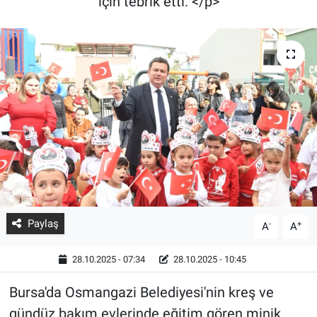
için tebrik etti. </p>
Paylaş
-
+
A
A
28.10.2025 - 07:34
28.10.2025 - 10:45
Bursa'da Osmangazi Belediyesi'nin kreş ve
gündüz bakım evlerinde eğitim gören minik