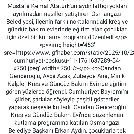
Mustafa Kemal Atatürk'ün aydınlattığı yoldan
ayrılmadan nesiller yetiştiren Osmangazi
Belediyesi, ilçenin farklı noktalarındaki kreş ve
gündüz bakım evlerinde eğitim alan çocuklar
için özel bir kutlama programı düzenledi.</p>
<p><img height='453'
src='https://www.igfhaber.com/static/2025/10/2
cumhuriyet-coskusu-11-1761637289-54-
x750.jpeg' width='750' /></p> <p>Candan
Genceroğlu, Ayça Azak, Zübeyde Ana, Minik
Kalpler Kreş ve Gündüz Bakım Evi'nde eğitim
gören yüzlerce öğrenci, Cumhuriyet Bayramı'nı
şiirler, şarkılar söyleyip çeşitli gösteriler
yaparak neşeyle kutladı. Candan Genceroğlu
Kreş ve Gündüz Bakım Evi'nde düzenlenen
kutlama programına katılan Osmangazi
Belediye Başkanı Erkan Aydın, çocuklarla tek