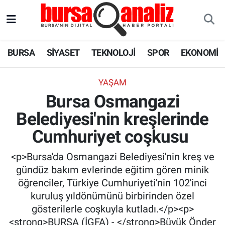
BURSA
Nöbetçi Eczaneler
BURSA
SİYASET
TEKNOLOJİ
SPOR
EKONOMİ
SİYASET
Hava Durumu
YAŞAM
TEKNOLOJİ
Trafik Durumu
Bursa Osmangazi
Belediyesi'nin kreşlerinde
SPOR
Süper Lig Puan Durumu ve Fikstür
Cumhuriyet coşkusu
EKONOMİ
Tüm Manşetler
<p>Bursa'da Osmangazi Belediyesi'nin kreş ve
SAĞLIK
Son Dakika Haberleri
gündüz bakım evlerinde eğitim gören minik
öğrenciler, Türkiye Cumhuriyeti'nin 102'inci
ASTROLOJİ
Haber Arşivi
kuruluş yıldönümünü birbirinden özel
gösterilerle coşkuyla kutladı.</p><p>
BLOG
<strong>BURSA (İGFA) - </strong>Büyük Önder