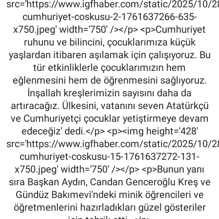
src='https://www.igfhaber.com/static/2025/10/2
cumhuriyet-coskusu-2-1761637266-635-
x750.jpeg' width='750' /></p> <p>Cumhuriyet
ruhunu ve bilincini, çocuklarımıza küçük
yaşlardan itibaren aşılamak için çalışıyoruz. Bu
tür etkinliklerle çocuklarımızın hem
eğlenmesini hem de öğrenmesini sağlıyoruz.
İnşallah kreşlerimizin sayısını daha da
artıracağız. Ülkesini, vatanını seven Atatürkçü
ve Cumhuriyetçi çocuklar yetiştirmeye devam
edeceğiz' dedi.</p> <p><img height='428'
src='https://www.igfhaber.com/static/2025/10/2
cumhuriyet-coskusu-15-1761637272-131-
x750.jpeg' width='750' /></p> <p>Bunun yanı
sıra Başkan Aydın, Candan Genceroğlu Kreş ve
Gündüz Bakımevi'ndeki minik öğrencileri ve
öğretmenlerini hazırladıkları güzel gösteriler