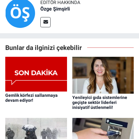
EDITÖR HAKKINDA
Özge Şimşirli
Bunlar da ilginizi çekebilir
Gemlik körfezi sallanmaya
Yenileyici gıda sistemlerine
devam ediyor!
geçişte sektör liderleri
inisiyatif üstlenmeli!