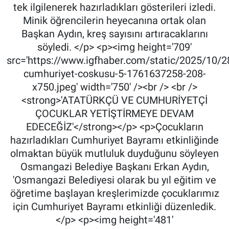
tek ilgilenerek hazırladıkları gösterileri izledi.
Minik öğrencilerin heyecanına ortak olan
Başkan Aydın, kreş sayısını artıracaklarını
söyledi. </p> <p><img height='709'
src='https://www.igfhaber.com/static/2025/10/2
cumhuriyet-coskusu-5-1761637258-208-
x750.jpeg' width='750' /><br /> <br />
<strong>'ATATÜRKÇÜ VE CUMHURİYETÇİ
ÇOCUKLAR YETİŞTİRMEYE DEVAM
EDECEĞİZ'</strong></p> <p>Çocukların
hazırladıkları Cumhuriyet Bayramı etkinliğinde
olmaktan büyük mutluluk duyduğunu söyleyen
Osmangazi Belediye Başkanı Erkan Aydın,
'Osmangazi Belediyesi olarak bu yıl eğitim ve
öğretime başlayan kreşlerimizde çocuklarımız
için Cumhuriyet Bayramı etkinliği düzenledik.
</p> <p><img height='481'